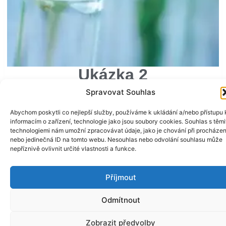
Ukázka 2
Toto je ukázkový text, který bude nahrazen Vaším. Toto je
Spravovat Souhlas
ukázkový text, který bude nahrazen Vaším. Toto je
ukázkový text,…
Abychom poskytli co nejlepší služby, používáme k ukládání a/nebo přístupu 
informacím o zařízení, technologie jako jsou soubory cookies. Souhlas s těmi
technologiemi nám umožní zpracovávat údaje, jako je chování při procházen
Zobrazit
nebo jedinečná ID na tomto webu. Nesouhlas nebo odvolání souhlasu může
nepříznivě ovlivnit určité vlastnosti a funkce.
Příjmout
Odmítnout
Zobrazit předvolby