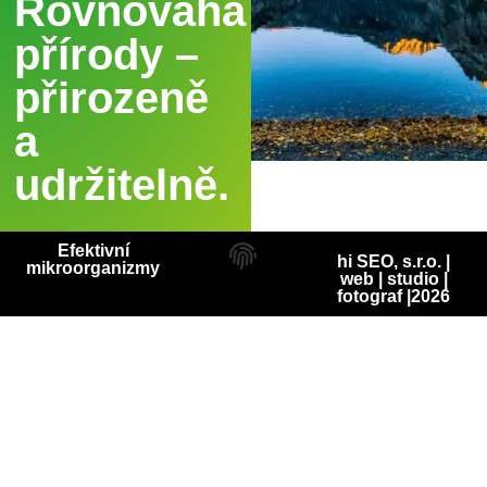
Rovnováha
přírody –
přirozeně
a
udržitelně.
Efektivní
hi SEO, s.r.o. |
mikroorganizmy
web
|
studio
|
fotograf
|2026