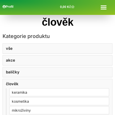
Profil
0,00
Kč
člověk
Kategorie produktu
vše
akce
balíčky
člověk
keramika
kosmetika
mikroživiny