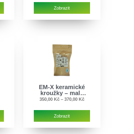
Zobrazit
EM-X keramické
e
kroužky – malé
balení
350,00
Kč
–
370,00
Kč
Zobrazit