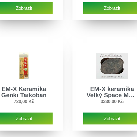
Zobrazit
Zobrazit
EM-X Keramika
EM-X keramika
Genki Taikoban
Velký Space Mat
– 2ks
720,00
Kč
3330,00
Kč
Zobrazit
Zobrazit