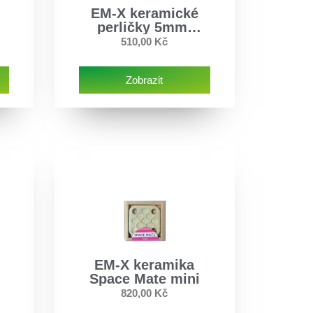
EM-X keramické
perličky 5mm,
140g
510,00
Kč
Zobrazit
EM-X keramika
Space Mate mini
820,00
Kč