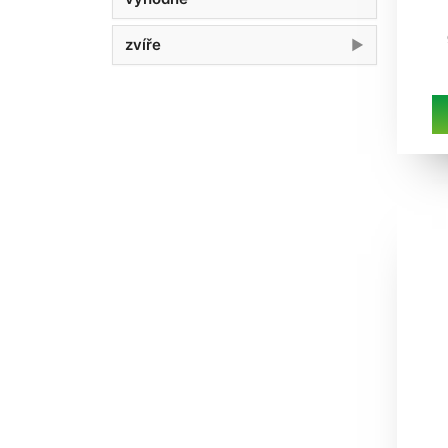
zvíře