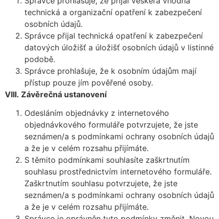
Správce prohlašuje, že přijal veškerá vhodná
technická a organizační opatření k zabezpečení
osobních údajů.
Správce přijal technická opatření k zabezpečení
datových úložišť a úložišť osobních údajů v listinné
podobě.
Správce prohlašuje, že k osobním údajům mají
přístup pouze jím pověřené osoby.
VIII.
Závěrečná ustanovení
Odesláním objednávky z internetového
objednávkového formuláře potvrzujete, že jste
seznámen/a s podmínkami ochrany osobních údajů
a že je v celém rozsahu přijímáte.
S těmito podmínkami souhlasíte zaškrtnutím
souhlasu prostřednictvím internetového formuláře.
Zaškrtnutím souhlasu potvrzujete, že jste
seznámen/a s podmínkami ochrany osobních údajů
a že je v celém rozsahu přijímáte.
Správce je oprávněn tyto podmínky změnit. Novou