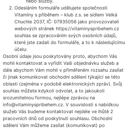
nebo služby.
Odesláním formuláře udělujete společnosti
Vitamíny s příběhem – klub z.s. se sídlem Velká
Chuchle 2037, IČ: 07935056 jako provozovateli
webových stránek https://vitaminyspribehem.cz
souhlas se zpracováním svých osobních údajů,
které jste zadali do formuláře, a to k následujícímu
účelu:
Osobní údaje jsou poskytovány proto, abychom Vás
mohli kontaktovat a vyřídit Vaši objednávku služeb a
dále abychom Vám mohli v přiměřeném rozsahu zasílat
či jinak komunikovat obchodní sdělení týkající se této
oblasti (zejména v podobě elektronických zpráv). Svůj
souhlas můžete kdykoli odvolat, a to jakoukoli
srozumitelnou formou, nejlépe zprávou na
info@vitaminyspribehem.cz. V souvislosti s nabídkou
služeb Vás budeme kontaktovat nejdéle ve lhůtě 2
pracovních dnů od poskytnutí souhlasu. Obchodní
sdělení Vám můžeme zasílat (komunikovat) po