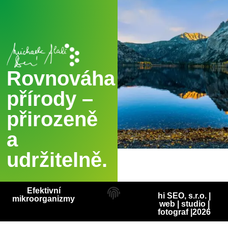
Rovnováha
přírody –
přirozeně
a
udržitelně.
Efektivní
hi SEO, s.r.o. |
mikroorganizmy
web
|
studio
|
fotograf
|2026