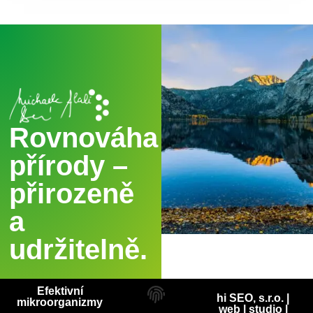
Rovnováha
přírody –
přirozeně
a
udržitelně.
Efektivní
hi SEO, s.r.o. |
mikroorganizmy
web
|
studio
|