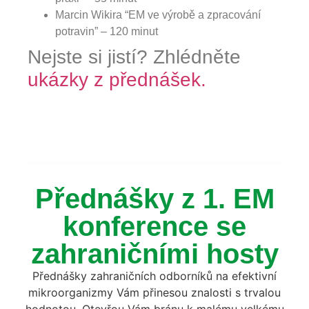
Marcin Wikira “EM ve výrobě a zpracování
potravin” – 120 minut
Nejste si jistí? Zhlédněte
ukázky z přednášek.
Přednášky z 1. EM
konference se
zahraničními hosty
Přednášky zahraničních odborníků na efektivní
mikroorganizmy Vám přinesou znalosti s trvalou
hodnotou. Otevřou Vám bránu k malému velkému