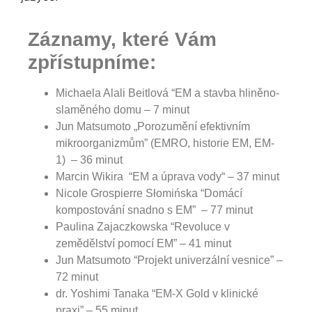
Záznamy, které Vám
zpřístupníme:
Michaela Alali Beitlová “EM a stavba hliněno-
slaměného domu – 7 minut
Jun Matsumoto „Porozumění efektivním
mikroorganizmům” (EMRO, historie EM, EM-
1) – 36 minut
Marcin Wikira “EM a úprava vody“ – 37 minut
Nicole Grospierre Słomińska “Domácí
kompostování snadno s EM” – 77 minut
Paulina Zajaczkowska “Revoluce v
zemědělství pomocí EM” – 41 minut
Jun Matsumoto “Projekt univerzální vesnice” –
72 minut
dr. Yoshimi Tanaka “EM-X Gold v klinické
praxi” – 55 minut