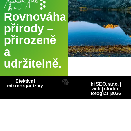
Rovnováha
přírody –
přirozeně
a
udržitelně.
Efektivní
hi SEO, s.r.o. |
mikroorganizmy
web
|
studio
|
fotograf
|2026