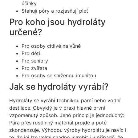
účinky
Stahují póry a rozjasňují pleť
Pro koho jsou hydroláty
určené?
Pro osoby citlivé na vůně
Pro děti
Pro seniory
Pro zvířata
Pro osoby se sníženou imunitou
Jak se hydroláty vyrábí?
Hydroláty se vyrábí technikou parní nebo vodní
destilace. Obvyklý je v praxi hlavně první
vzpomenutý způsob. Jeho princip je jednoduchý:
Pára přes rostlinný materiál projde a poté
zkondenzuje. Výhodou výroby hydrolátu je navíc i
to, že jej lze velmi snadno vyrobit i v případě, že