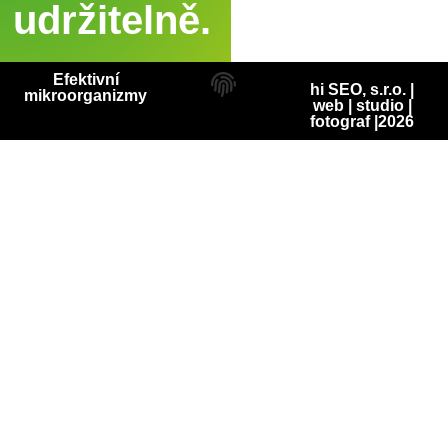
udržitelně.
Efektivní
hi SEO, s.r.o. |
mikroorganizmy
web
|
studio
|
fotograf
|2026