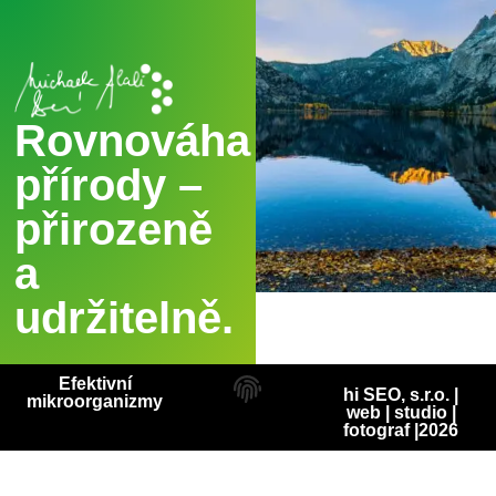
Rovnováha
přírody –
přirozeně
a
udržitelně.
Efektivní
hi SEO, s.r.o. |
mikroorganizmy
web
|
studio
|
fotograf
|2026