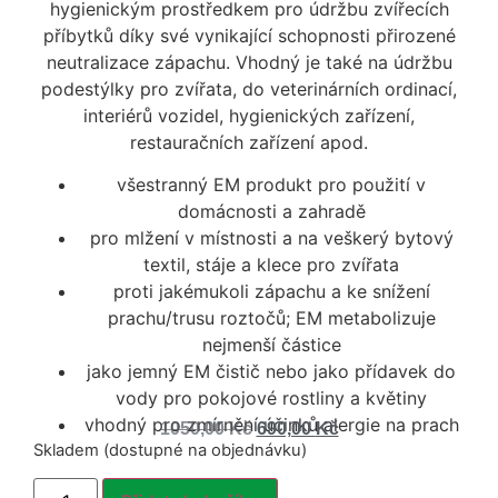
hygienickým prostředkem pro údržbu zvířecích
příbytků díky své vynikající schopnosti přirozené
neutralizace zápachu. Vhodný je také na údržbu
podestýlky pro zvířata, do veterinárních ordinací,
interiérů vozidel, hygienických zařízení,
restauračních zařízení apod.
všestranný EM produkt pro použití v
domácnosti a zahradě
pro mlžení v místnosti a na veškerý bytový
textil, stáje a klece pro zvířata
proti jakémukoli zápachu a ke snížení
prachu/trusu roztočů; EM metabolizuje
nejmenší částice
jako jemný EM čistič nebo jako přídavek do
vody pro pokojové rostliny a květiny
vhodný pro zmírnění účinků alergie na prach
1050,00
Kč
690,00
Kč
Skladem (dostupné na objednávku)