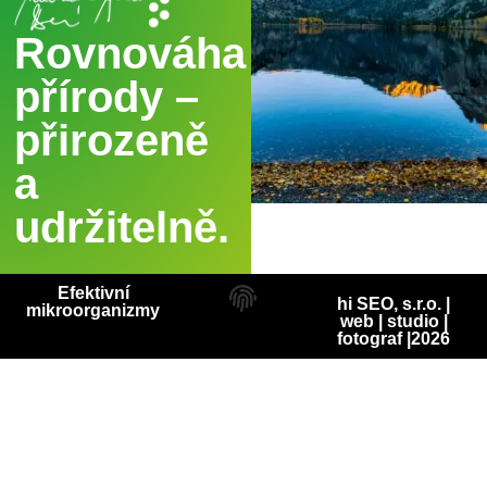
Rovnováha
přírody –
přirozeně
a
udržitelně.
Efektivní
hi SEO, s.r.o. |
mikroorganizmy
web
|
studio
|
fotograf
|2026