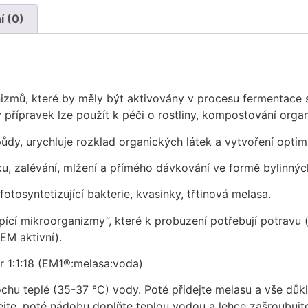
 (0)
izmů, které by měly být aktivovány v procesu fermentace 
̌ípravek lze použít k péči o rostliny, kompostování organic
̊dy, urychluje rozklad organických látek a vytvoření opti
alévání, mlžení a přímého dávkování ve formě bylinný
 fotosyntetizující bakterie, kvasinky, třtinová melasa.
pící mikroorganizmy”, které k probuzení potřebují potravu
(EM aktivní).
měr 1:1:18 (EM1®:melasa:voda)
chu teplé (35-37 °C) vody. Poté přidejte melasu a vše důklad
řepejte, poté nádobu doplňte teplou vodou a lehce zašroubuj