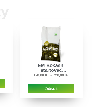
ty
EM Bokashi
startovač
č
kompostu
170,00
Kč
–
720,00
Kč
Zobrazit