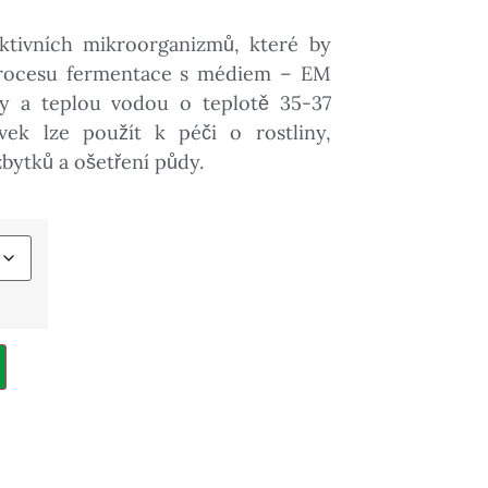
tivních mikroorganizmů, které by
v procesu fermentace s médiem – EM
iny a teplou vodou o teplotě 35-37
ravek lze použít k péči o rostliny,
tků a ošetření půdy.