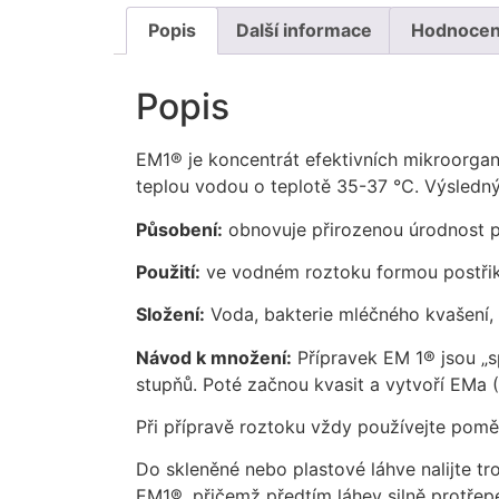
Popis
Další informace
Hodnocení
Popis
EM1® je koncentrát efektivních mikroorgan
teplou vodou o teplotě 35-37 ℃. Výsledný pr
Působení:
obnovuje přirozenou úrodnost pu
Použití:
ve vodném roztoku formou postřiku, z
Složení:
Voda, bakterie mléčného kvašení,
Návod k množení:
Přípravek EM 1® jsou „s
stupňů. Poté začnou kvasit a vytvoří EMa 
Při přípravě roztoku vždy používejte po
Do skleněné nebo plastové láhve nalijte tro
EM1®, přičemž předtím láhev silně prot