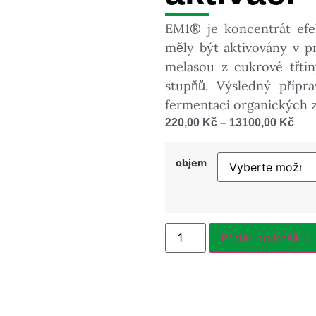
EM1® je koncentrát efek
měly být aktivovány 
melasou z cukrové třt
stupňů. Výsledný příp
fermentaci organických zby
220,00
Kč
–
13100,00
Kč
objem
Přidat do košíku