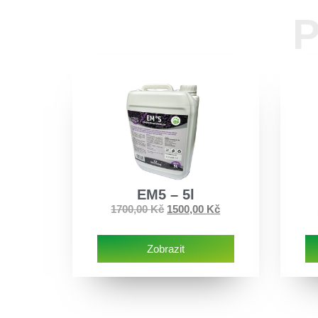
P
EM5 – 5l
1700,00
Kč
1500,00
Kč
Zobrazit