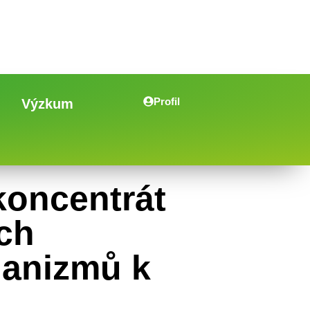
Profil
Výzkum
oncentrát
ích
ganizmů k