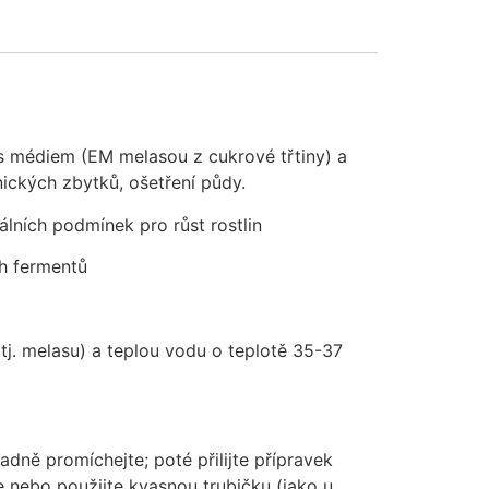
s médiem (EM melasou z cukrové třtiny) a
kých zbytků, ošetření půdy.
málních podmínek pro růst rostlin
ch fermentů
 (tj. melasu) a teplou vodu o teplotě 35-37
ně promíchejte; poté přilijte přípravek
te nebo použijte kvasnou trubičku (jako u