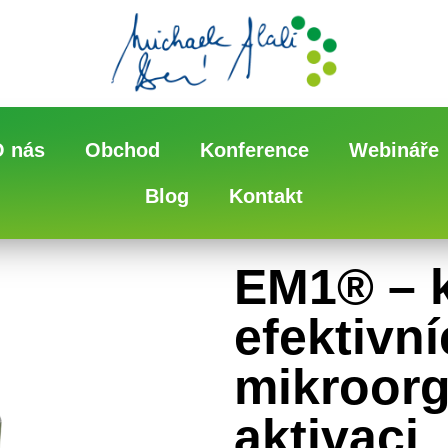
O nás
Obchod
Konference
Webináře
Blog
Kontakt
EM1® – k
efektivn
mikroor
aktivaci