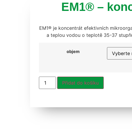
EM1® – konc
EM1® je koncentrát efektivních mikroorga
a teplou vodou o teplotě 35-37 stupňů. 
objem
Přidat do košíku