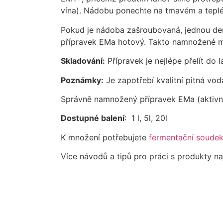
vína). Nádobu ponechte na tmavém a teplé
Pokud je nádoba zašroubovaná, jednou den
přípravek EMa hotový. Takto namnožené m
Skladování:
Přípravek je nejlépe přelít d
Poznámky:
Je zapotřebí kvalitní pitná vod
Správně namnožený přípravek EMa (aktivní
Dostupné balení
: 1 l, 5l, 20l
K množení potřebujete
fermentační soude
Více návodů a tipů pro práci s produkty 