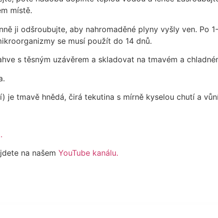
m místě.
ně ji odšroubujte, aby nahromaděné plyny vyšly ven. Po 
ikroorganizmy se musí použít do 14 dnů.
o lahve s těsným uzávěrem a skladovat na tmavém a chladném
a.
) je tmavě hnědá, čirá tekutina s mírně kyselou chutí a vu
k.
najdete na našem
YouTube kanálu.