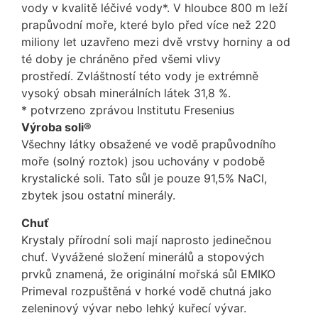
vody v kvalitě léčivé vody*. V hloubce 800 m leží
prapůvodní moře, které bylo před více než 220
miliony let uzavřeno mezi dvě vrstvy horniny a od
té doby je chráněno před všemi vlivy
prostředí. Zvláštností této vody je extrémně
vysoký obsah minerálních látek 31,8 %.
* potvrzeno zprávou Institutu Fresenius
Výroba soli®
Všechny látky obsažené ve vodě prapůvodního
moře (solný roztok) jsou uchovány v podobě
krystalické soli. Tato sůl je pouze 91,5% NaCl,
zbytek jsou ostatní minerály.
Chuť
Krystaly přírodní soli mají naprosto jedinečnou
chuť. Vyvážené složení minerálů a stopových
prvků znamená, že originální mořská sůl EMIKO
Primeval rozpuštěná v horké vodě chutná jako
zeleninový vývar nebo lehký kuřecí vývar.