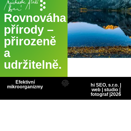
Rovnováha
přírody –
přirozeně
a
udržitelně.
Efektivní
hi SEO, s.r.o. |
mikroorganizmy
web
|
studio
|
fotograf
|2026