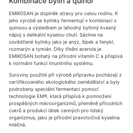
Kombinace bylin a quinoi
EMIKOSAN je doplněk stravy pro celou rodinu. K
jeho výrobě se bylinky fermentují v kombinaci s
quinoou a výsledkem je lahodný bylinný kvasný
nápoj s delikátní kyselou chutí. Sázíme na
osvědčené bylinky jako je anýz, šípek a fenykl
,
rozmarýn a tymián. Díky třešni acerola je
EMIKOSAN bohatý na přírodní vitamín C a přispívá
k normální funkci imunitního systému.
Suroviny použité při výrobě přípravku pocházejí z
certifikovaného ekologického zemědělství a byly
podrobeny speciální fermentaci pomocí
technologie EM®, která přispívá k pomnožení
prospěšných mikroorganizmů, přeměně přírodních
cukrů a produkci látek cenných pro lidský
organizmus, jako je přírodní pravotočivá kyselina
mléčná.