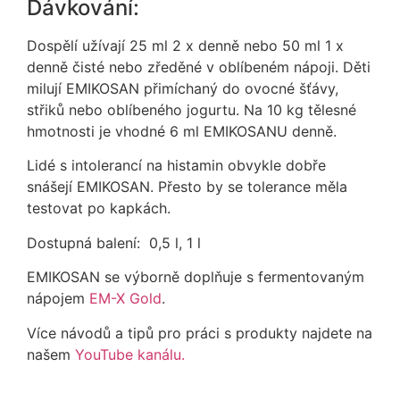
Dávkování:
Dospělí užívají 25 ml 2 x denně nebo 50 ml 1 x
denně čisté nebo zředěné v oblíbeném nápoji. Děti
milují EMIKOSAN přimíchaný do ovocné šťávy,
střiků nebo oblíbeného jogurtu. Na 10 kg tělesné
hmotnosti je vhodné 6 ml EMIKOSANU denně.
Lidé s intolerancí na histamin obvykle dobře
snášejí EMIKOSAN. Přesto by se tolerance měla
testovat po kapkách.
Dostupná balení: 0,5 l, 1 l
EMIKOSAN se výborně doplňuje s fermentovaným
nápojem
EM-X Gold
.
Více návodů a tipů pro práci s produkty najdete na
našem
YouTube kanálu.