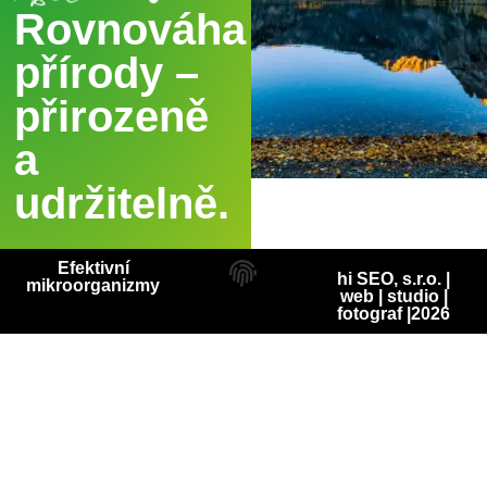
Rovnováha
přírody –
přirozeně
a
udržitelně.
Efektivní
hi SEO, s.r.o. |
mikroorganizmy
web
|
studio
|
fotograf
|2026