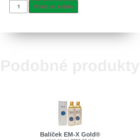
Přidat do košíku
Podobné produkty
Balíček EM-X Gold®