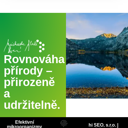
Rovnováha
přírody –
přirozeně
a
udržitelně.
Efektivní
hi SEO, s.r.o. |
mikroorganizmy