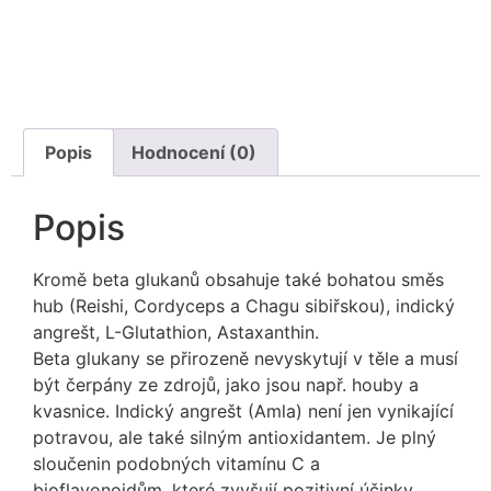
Popis
Hodnocení (0)
Popis
Kromě beta glukanů obsahuje také bohatou směs
hub (Reishi, Cordyceps a Chagu sibiřskou), indický
angrešt, L-Glutathion, Astaxanthin.
Beta glukany se přirozeně nevyskytují v těle a musí
být čerpány ze zdrojů, jako jsou např. houby a
kvasnice. Indický angrešt (Amla) není jen vynikající
potravou, ale také silným antioxidantem. Je plný
sloučenin podobných vitamínu C a
bioflavonoidům, které zvyšují pozitivní účinky