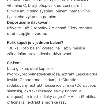
vitamínu C, který přispívá k udržení normální
funkce imunitního systému během intenzivního
fyzického výkonu a po něm.
Doporučené dávkování
užívejte 1 až 2 tobolky 2 x denně. Vždy tobolky
dobře zapíjíme vodou.
Kolik kapslí je v jednom balení?
100 ks. Toto balení vystačí na 1 až 2 měsíce
základního preventivního dávkování.
Složení:
beta glukan, obal kapsle –
hydroxypropylmethylcelulóza, extrakt Lesklokorka
lesklá (Ganoderma lucidum), L-Glutation
redukovaný, extrakt housenice čínská (Cordyceps
sinensis), extrakt rezavec šikmý (Inonotus
obliquus), extrakt Indický angrešt – Amla (Emblica
officinalis), extrakt z mořské řasy