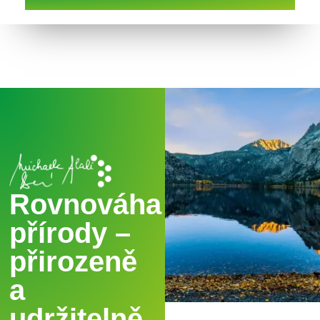
Rovnováha
přírody –
přirozeně
a
udržitelně.