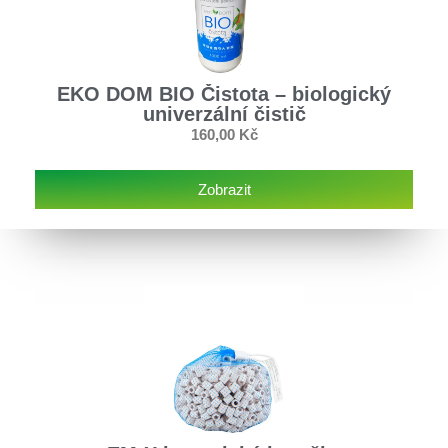
EKO DOM BIO Čistota – biologický
univerzální čistič
160,00
Kč
Zobrazit