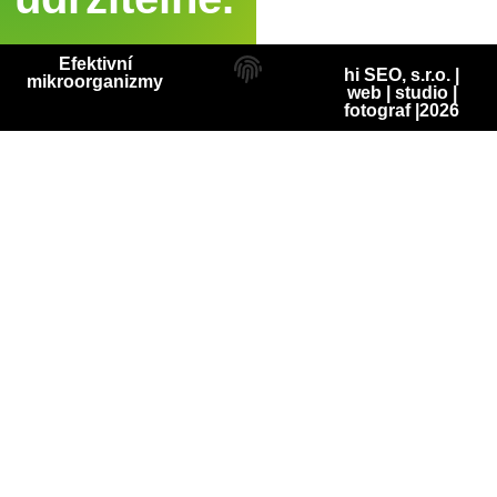
Efektivní
hi SEO, s.r.o. |
mikroorganizmy
web
|
studio
|
fotograf
|2026