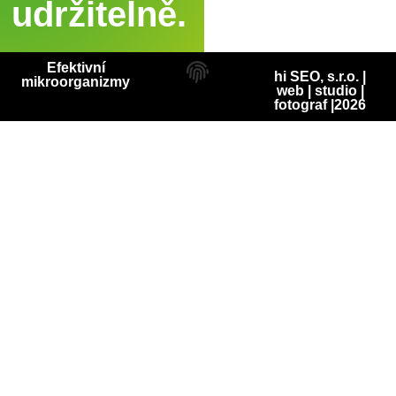
udržitelně.
Efektivní
hi SEO, s.r.o. |
mikroorganizmy
web
|
studio
|
fotograf
|2026