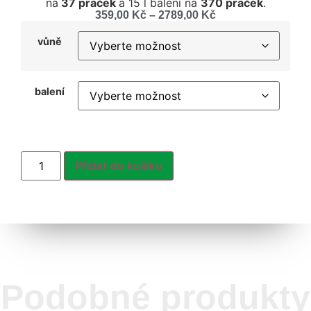
na
37 praček
a 15 l balení na
370 praček
.
359,00
Kč
–
2789,00
Kč
vůně
balení
Přidat do košíku
Podobné produkty