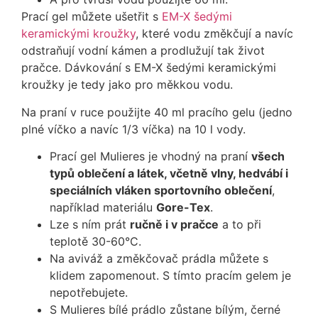
Prací gel můžete ušetřit s
EM-X šedými
keramickými kroužky
, které vodu změkčují a navíc
odstraňují vodní kámen a prodlužují tak život
pračce. Dávkování s EM-X šedými keramickými
kroužky je tedy jako pro měkkou vodu.
Na praní v ruce použijte 40 ml pracího gelu (jedno
plné víčko a navíc 1/3 víčka) na 10 l vody.
Prací gel Mulieres je vhodný na praní
všech
typů oblečení a látek, včetně vlny, hedvábí i
speciálních vláken sportovního oblečení
,
například materiálu
Gore-Tex
.
Lze s ním prát
ručně i v pračce
a to při
teplotě 30-60°C.
Na aviváž a změkčovač prádla můžete s
klidem zapomenout. S tímto pracím gelem je
nepotřebujete.
S Mulieres bílé prádlo zůstane bílým, černé