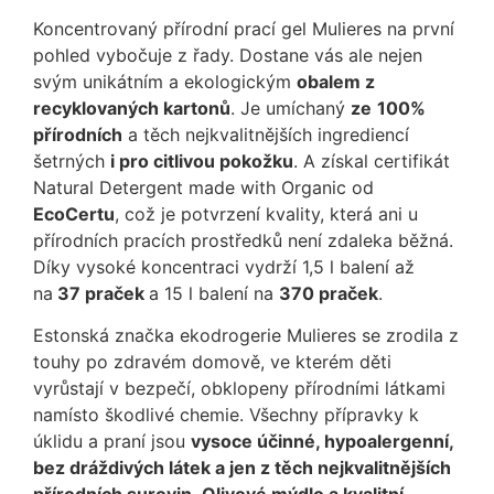
Koncentrovaný přírodní prací gel Mulieres na první
pohled vybočuje z řady. Dostane vás ale nejen
svým unikátním a ekologickým
obalem z
recyklovaných kartonů
. Je umíchaný
ze
100%
přírodních
a těch nejkvalitnějších ingrediencí
šetrných
i pro citlivou pokožku
. A získal certifikát
Natural Detergent made with Organic od
EcoCertu
, což je potvrzení kvality, která ani u
přírodních pracích prostředků není zdaleka běžná.
Díky vysoké koncentraci vydrží 1,5 l balení až
na
37 praček
a 15 l balení na
370 praček
.
Estonská značka ekodrogerie Mulieres se zrodila z
touhy po zdravém domově, ve kterém děti
vyrůstají v bezpečí, obklopeny přírodními látkami
namísto škodlivé chemie. Všechny přípravky k
úklidu a praní jsou
vysoce účinné, hypoalergenní,
bez dráždivých látek a jen z těch nejkvalitnějších