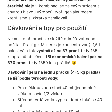
přírodních surovin
.
Olivové mýdlo a kvalitní
éterické oleje
v kombinaci se zeleným srdcem a
chytrou hlavou výrobců, tvoří geniální recept,
který jsme si zkrátka zamilovali.
Dávkování a tipy pro použití
Nemusíte při praní nic složitě odměřovat nebo
počítat. Prací gel Mulieres je koncentrovaný. 1,5 l
balení vám tak
vystačí až na 37 praní,
tedy 185
kilogramů oblečení,
15l ekonomické balení pak na
370 praní,
tedy 1850 kilo prádla! 🙂
Dávkování gelu na jednu pračku (4-5 kg prádla)
se liší podle tvrdosti vody:
Pro měkkou vodu stačí 40 ml (jedno plné
víčko a navíc 1/3 víčka).
Středně tvrdá voda vypere dobře také se 40
ml.
A pro tvrdší vodu použijte 60 ml.