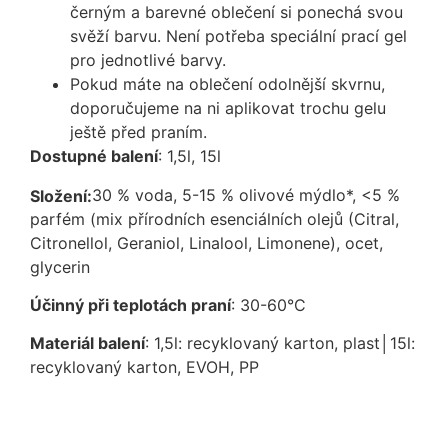
černým a barevné oblečení si ponechá svou
svěží barvu. Není potřeba speciální prací gel
pro jednotlivé barvy.
Pokud máte na oblečení odolnější skvrnu,
doporučujeme na ni aplikovat trochu gelu
ještě před praním.
Dostupné balení
: 1,5l, 15l
30 % voda, 5-15 % olivové mýdlo*, <5 %
Složení:
parfém (mix přírodních esenciálních olejů (Citral,
Citronellol, Geraniol, Linalool, Limonene), ocet,
glycerin
Účinný při teplotách praní
: 30-60°C
Materiál balení
: 1,5l: recyklovaný karton, plast│15l:
recyklovaný karton, EVOH, PP