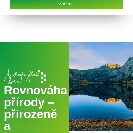
Zobrazit
Rovnováha
přírody –
přirozeně
a