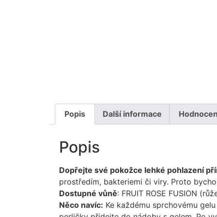
Popis
Další informace
Hodnocení
Popis
Dopřejte své pokožce lehké pohlazení př
prostředím, bakteriemi či viry. Proto bych
Dostupné vůně
: FRUIT ROSE FUSION (růž
Něco navíc:
Ke každému sprchovému gelu 
perličky přidejte do nádoby s gelem. Po v