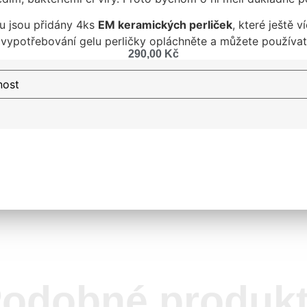
 jsou přidány 4ks
EM keramických perliček
, které ještě 
o vypotřebování gelu perličky opláchněte a můžete používa
290,00
Kč
odobné produk