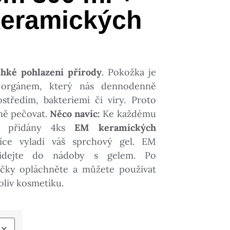
keramických
ehké pohlazení přírody
. Pokožka je
 orgánem, který nás dennodenně
středím, bakteriemi či viry. Proto
ně pečovat.
Něco navíc:
Ke každému
u přidány 4ks
EM keramických
více vyladí váš sprchový gel. EM
řidejte do nádoby s gelem. Po
ičky opláchněte a můžete používat
liv kosmetiku.