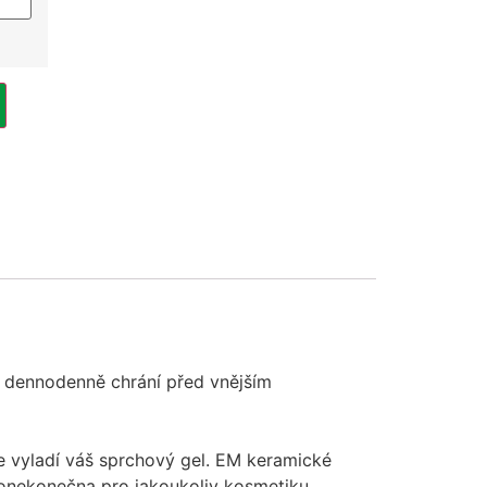
s dennodenně chrání před vnějším
íce vyladí váš sprchový gel. EM keramické
donekonečna pro jakoukoliv kosmetiku.