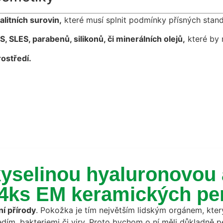
alitních surovin,
které musí splnit podmínky přísných stan
S, SLES, parabenů, silikonů, či minerálních olejů,
které by 
ostředí.
kyselinou hyaluronovou
 4ks EM keramických per
í přírody
. Pokožka je tím největším lidským orgánem, kte
edím, bakteriemi či viry. Proto bychom o ní měli důkladně p