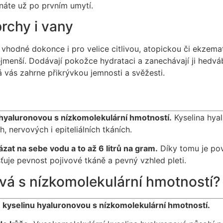
náte už po prvním umytí.
rchy i vany
vhodné dokonce i pro velice citlivou, atopickou či ekzema
nejmenší. Dodávají pokožce hydrataci a zanechávají ji hed
 vás zahrne přikrývkou jemnosti a svěžesti.
 hyaluronovou s nízkomolekulární hmotností.
Kyselina hyal
 nervových i epiteliálních tkáních.
ázat na sebe vodu a to až 6 litrů na gram.
Díky tomu je po
uje pevnost pojivové tkáně a pevný vzhled pleti.
ová s nízkomolekulární hmotností?
í
kyselinu hyaluronovou s nízkomolekulární hmotností.