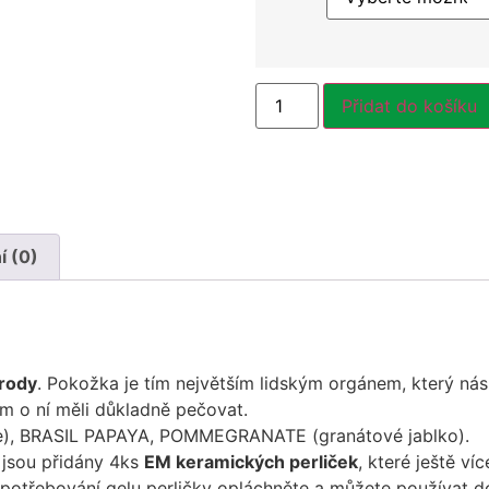
Přidat do košíku
 (0)
írody
. Pokožka je tím největším lidským orgánem, který ná
om o ní měli důkladně pečovat.
e), BRASIL PAPAYA, POMMEGRANATE (granátové jablko).
jsou přidány 4ks
EM keramických perliček
, které ještě v
ypotřebování gelu perličky opláchněte a můžete používat 