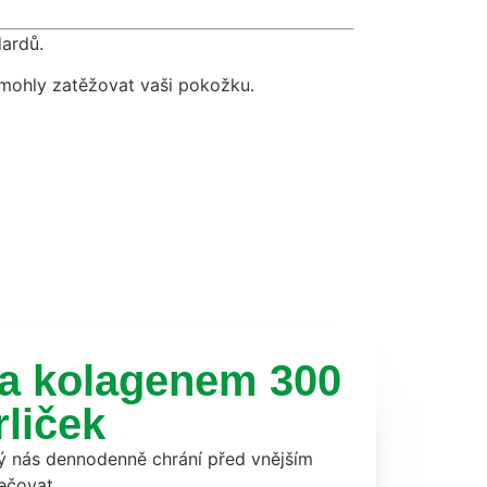
dardů.
mohly zatěžovat vaši pokožku.
 a kolagenem 300
liček
rý nás dennodenně chrání před vnějším
ečovat.