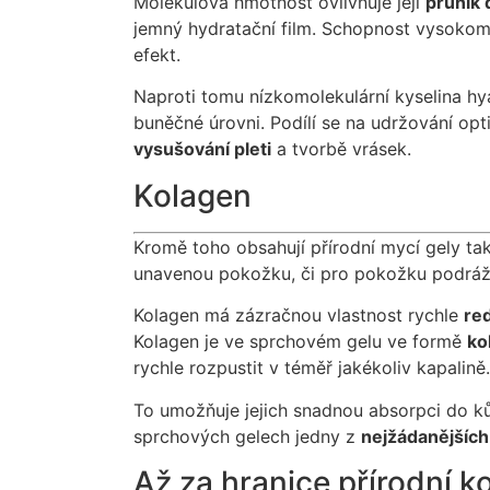
Molekulová hmotnost ovlivňuje její
průnik 
jemný hydratační film. Schopnost vysokomol
efekt.
Naproti tomu nízkomolekulární kyselina hy
buněčné úrovni. Podílí se na udržování op
vysušování pleti
a tvorbě vrásek.
Kolagen
Kromě toho obsahují přírodní mycí gely ta
unavenou pokožku, či pro pokožku podráž
Kolagen má zázračnou vlastnost rychle
re
Kolagen je ve sprchovém gelu ve formě
ko
rychle rozpustit v téměř jakékoliv kapalině.
To umožňuje jejich snadnou absorpci do kůž
sprchových gelech jedny z
nejžádanějších
Až za hranice přírodní 