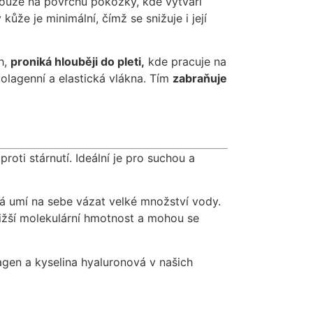
ouze na povrchu pokožky, kde vytváří
ůže je minimální, čímž se snižuje i její
h,
proniká hlouběji do pleti,
kde pracuje na
olagenní a elastická vlákna. Tím
zabraňuje
roti stárnutí. Ideální je pro suchou a
vá umí na sebe vázat velké množství vody.
nižší molekulární hmotnost a mohou se
agen a kyselina hyaluronová v našich