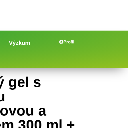
Profil
Výzkum
 gel s
u
novou a
m 300 ml +