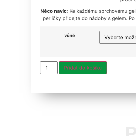
Něco navíc:
Ke každému sprchovému gelu
perličky přidejte do nádoby s gelem. P
vůně
Přidat do košíku
P