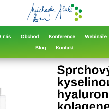
O nás
Obchod
Konference
Webináře
Blog
Kontakt
Sprchový
kyselino
hyaluro
kolagene