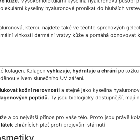
do kůže.
Vysokomolekulární kyselina hyaluronová působí p
ekulární kyseliny hyaluronové pronikat do hlubších vrstev k
aluronová, kterou najdete také ve těchto sprchových gelec
timální vlhkosti dermální vrstvy kůže a pomáhá obnovovat k
ké kolagen. Kolagen
vyhlazuje, hydratuje a chrání
pokožku p
děnou vlivem slunečního UV záření.
dukovat kožní nerovnosti
a stejně jako kyselina hyalurono
lagenových peptidů.
Ty jsou biologicky dostupnější, mají 
e a co největší přínos pro vaše tělo. Proto jsou právě kol
 látek
chránících pleť proti projevům stárnutí
kosmetiky