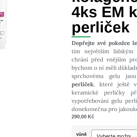
4ks EM 
perliček
Dopřejte své pokožce l
tím největším lidským
chrání před vnějším pro
bychom o ní měli důklad
sprchovému gelu jso
perliček
, které ještě 
keramické perličky p
vypotřebování gelu perl
donekonečna pro jakouko
290,00
Kč
vůně