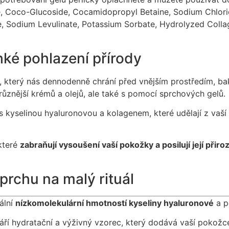
oco-Glucoside, Cocamidopropyl Betaine, Sodium Chloride, 
 Sodium Levulinate, Potassium Sorbate, Hydrolyzed Collag
hké pohlazení přírody
 který nás dennodenně chrání před vnějším prostředím, bakt
ůznější krémů a olejů, ale také s pomocí sprchových gelů.
s kyselinou hyaluronovou a kolagenem, které udělají z vaší 
 které
zabraňují vysoušení vaší pokožky a posilují její přir
rchu na malý rituál
ální
nízkomolekulární hmotností kyseliny hyaluronové
a p
váří hydratační a výživný vzorec, který dodává vaší pokožc