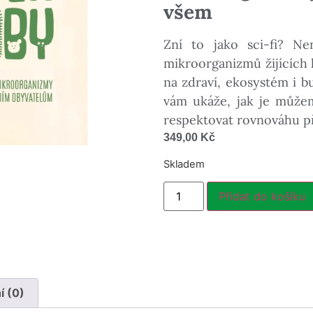
všem
Zní to jako sci-fi? Ne
mikroorganizmů žijících 
na zdraví, ekosystém i b
vám ukáže, jak je může
respektovat rovnováhu př
349,00
Kč
Skladem
Přidat do košíku
 (0)