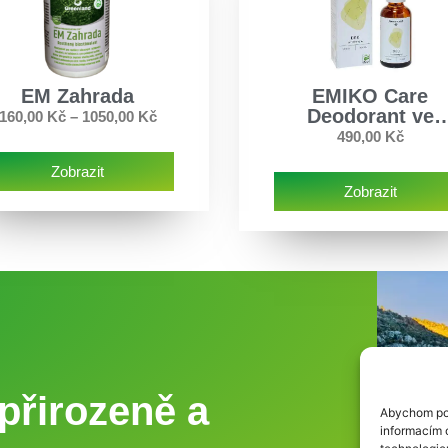
EM Zahrada
EMIKO Care
Deodorant ve
160,00
Kč
–
1050,00
Kč
spreji (50 ml)
490,00
Kč
Zobrazit
Zobrazit
přirozeně a
Abychom pos
informacím o