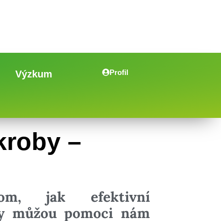
Profil
Výzkum
kroby –
m, jak efektivní
my můžou pomoci nám