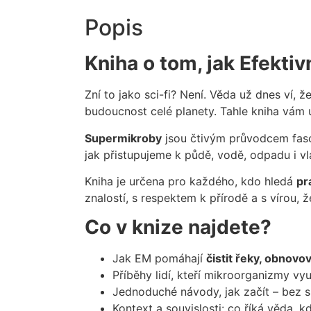
Popis
Kniha o tom, jak Efekt
Zní to jako sci-fi? Není. Věda už dnes ví, 
budoucnost celé planety. Tahle kniha vám 
Supermikroby
jsou čtivým průvodcem fas
jak přistupujeme k půdě, vodě, odpadu i vl
Kniha je určena pro každého, kdo hledá
pr
znalostí, s respektem k přírodě a s vírou, 
Co v knize najdete?
Jak EM pomáhají
čistit řeky, obnov
Příběhy lidí, kteří mikroorganizmy vy
Jednoduché návody, jak začít – bez s
Kontext a souvislosti: co říká věda, 