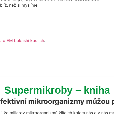
 blíž, než si myslíme.
o o EM bokashi koulích
.
Supermikroby – kniha
 efektivní mikroorganizmy můžo
ví, že miliardy mikroorganizmů žijících kolem nás a v nás m