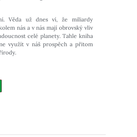
ní. Věda už dnes ví, že miliardy
kolem nás a v nás mají obrovský vliv
udoucnost celé planety. Tahle kniha
me využít v náš prospěch a přitom
írody.