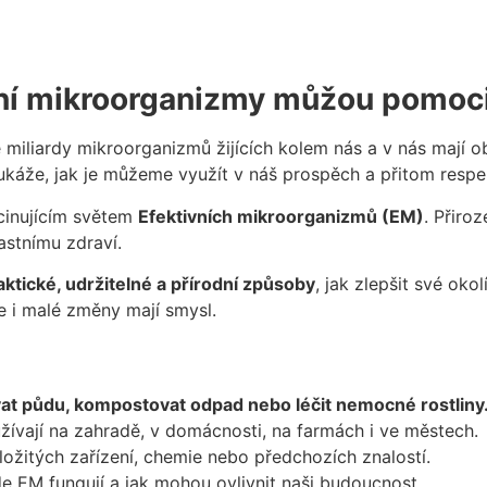
ivní mikroorganizmy můžou pomo
že miliardy mikroorganizmů žijících kolem nás a v nás mají o
ukáže, jak je můžeme využít v náš prospěch a přitom respe
cinujícím světem
Efektivních mikroorganizmů (EM)
. Přiro
astnímu zdraví.
aktické, udržitelné a přírodní způsoby
, jak zlepšit své oko
že i malé změny mají smysl.
ovat půdu, kompostovat odpad nebo léčit nemocné rostliny
užívají na zahradě, v domácnosti, na farmách i ve městech.
ložitých zařízení, chemie nebo předchozích znalostí.
kde EM fungují a jak mohou ovlivnit naši budoucnost.