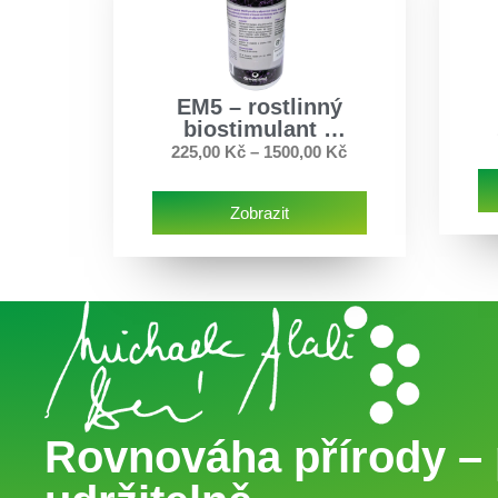
EM5 – rostlinný
biostimulant s
chilli a česnekem
225,00
Kč
–
1500,00
Kč
Zobrazit
Rovnováha přírody – 