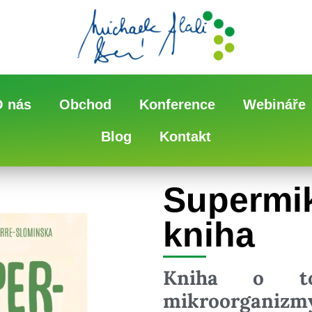
O nás
Obchod
Konference
Webináře
Blog
Kontakt
Supermi
kniha
Kniha o to
mikroorganiz