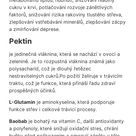
cukru v krvi, potlačování rozvoje zánětlivých
faktorů, snižování rizika rakoviny tlustého střeva,
zlepšování vstřebávání minerálů, zlepšování zácpy
a zmírňování deprese.
Pektin
je jedinečná vláknina, která se nachází v ovoci a
zelenině. Je to rozpustná vláknina známá jako
polysacharid, což je dlouhý řetězec
nestravitelných cukrů.Po požití želíruje v trávicím
traktu, což je funkce, která přináší řadu zdraví
prospěšných účinků.
L-Glutamin
je aminokyselina, která podporuje
funkce střev i celkové trávicí procesy.
Baobab
je bohatý na vitamin C, další antioxidanty
a polyfenoly, které snižují oxidační stres, chrání
buňky před poškozením a omezují záněty v těle.