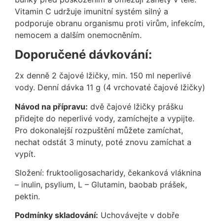
Vitamin C udržuje imunitní systém silný a
podporuje obranu organismu proti virům, infekcím,
nemocem a dalším onemocněním.
Doporučené dávkování:
2x denně 2 čajové lžičky, min. 150 ml neperlivé
vody. Denní dávka 11 g (4 vrchovaté čajové lžičky)
Návod na přípravu:
dvě čajové lžičky prášku
přidejte do neperlivé vody, zamíchejte a vypijte.
Pro dokonalejší rozpuštění můžete zamíchat,
nechat odstát 3 minuty, poté znovu zamíchat a
vypít.
Složení: fruktooligosacharidy, čekanková vláknina
– inulin, psylium, L – Glutamin, baobab prášek,
pektin.
Podmínky skladování:
Uchovávejte v dobře