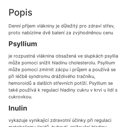
Popis
Denní příjem vlákniny je důležitý pro zdraví střev,
proto nabízíme dvě balení za zvýhodněnou cenu
Psyllium
je rozpustná vláknina obsažená ve slupkách psyllia
může pomoci snížit hladinu cholesterolu. Psyllium
může pomoci zmírnit zácpu i průjem a používá se
při léčbě syndromu dráždivého tračníku,
hemoroidů a dalších střevních potíží. Psyllium se
také používá k regulaci hladiny cukru v krvi u lidí s
cukrovkou.
Inulin
vykazuje vynikající zdravotní účinky při regulaci
metabolismu lipidů, hubnutí, snižování hladiny