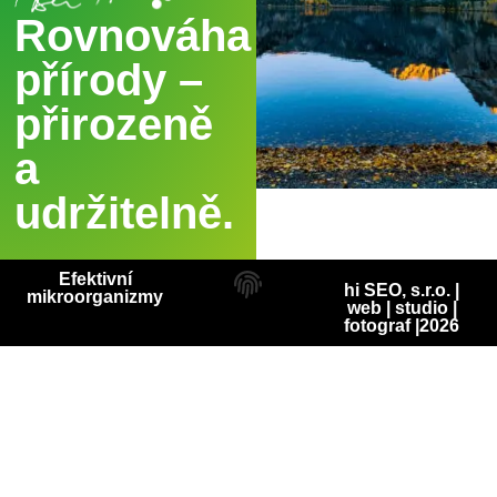
Rovnováha
přírody –
přirozeně
a
udržitelně.
Efektivní
hi SEO, s.r.o. |
mikroorganizmy
web
|
studio
|
fotograf
|2026