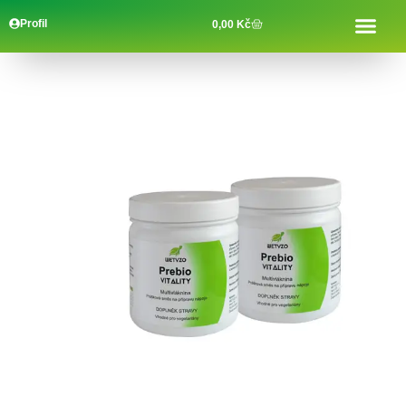
Profil
0,00
Kč