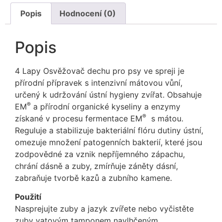
Popis
Hodnocení (0)
Popis
4 Lapy Osvěžovač dechu pro psy ve spreji je
přírodní přípravek s intenzivní mátovou vůní,
určený k udržování ústní hygieny zvířat. Obsahuje
®
EM
a přírodní organické kyseliny a enzymy
®
získané v procesu fermentace EM
s mátou.
Reguluje a stabilizuje bakteriální flóru dutiny ústní,
omezuje množení patogenních bakterií, které jsou
zodpovědné za vznik nepříjemného zápachu,
chrání dásně a zuby, zmírňuje záněty dásní,
zabraňuje tvorbě kazů a zubního kamene.
Použití
Nasprejujte zuby a jazyk zvířete nebo vyčistěte
zuby vatovým tamponem navlhčeným