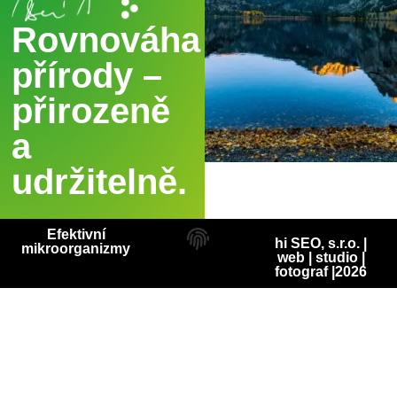
Rovnováha
přírody –
přirozeně
a
udržitelně.
Efektivní
hi SEO, s.r.o. |
mikroorganizmy
web
|
studio
|
fotograf
|2026