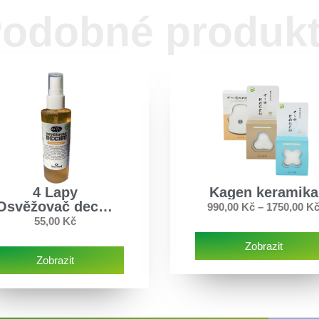
odobné produk
4 Lapy
Kagen keramika
Osvěžovač dechu
990,00
Kč
–
1750,00
K
pro psy ve spreji
55,00
Kč
(100ml)
Zobrazit
Zobrazit