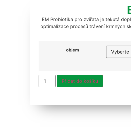
EM Probiotika pro zvířata je tekutá do
optimalizace procesů trávení krmných slo
objem
Přidat do košíku