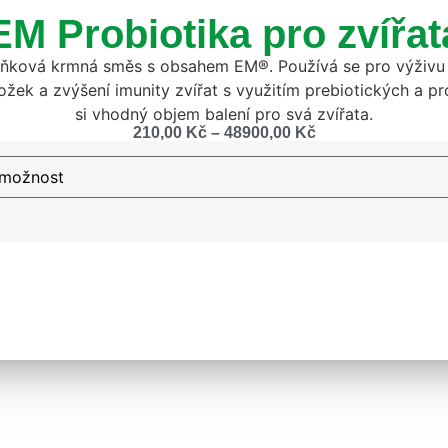
EM Probiotika pro zvířat
plňková krmná směs s obsahem EM®. Používá se pro výživu 
žek a zvýšení imunity zvířat s využitím prebiotických a pr
si vhodný objem balení pro svá zvířata.
210,00
Kč
–
48900,00
Kč