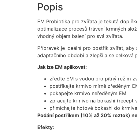
Popis
EM Probiotika pro zvířata je tekutá dopl
optimalizace procesů trávení krmných slože
vhodný objem balení pro svá zvířata.
Přípravek je ideální pro postřik zvířat, a
adaptačního období a zlepšila se celková
Jak lze EM aplikovat:
zřeďte EM s vodou pro pitný režim zv
postříkejte krmivo mírně zředěným E
pokapejte krmivo neředěným EM
zpracujte krmivo na bokashi (recept 
přimíchejte hotové bokashi do krmiv
Podání postřikem (10% až 20% roztok) n
Efekty: