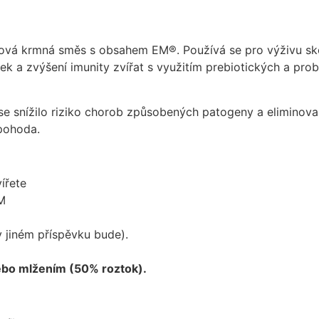
ňková krmná směs s obsahem EM®. Používá se pro výživu sko
k a zvýšení imunity zvířat s využitím prebiotických a probi
by se snížilo riziko chorob způsobených patogeny a elimino
 pohoda.
ířete
M
v jiném příspěvku bude).
a
ebo mlžením (50% roztok).