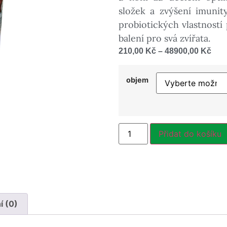
složek a zvýšení imunit
probiotických vlastností
balení pro svá zvířata.
210,00
Kč
–
48900,00
Kč
objem
Přidat do košíku
 (0)