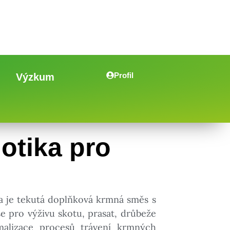
Profil
Výzkum
otika pro
ta je tekutá doplňková krmná směs s
 pro výživu skotu, prasat, drůbeže
malizace procesů trávení krmných