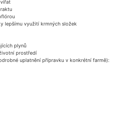
vířat
traktu
oflórou
y lepšímu využití krmných složek
jících plynů
životní prostředí
odrobné uplatnění přípravku v konkrétní farmě):