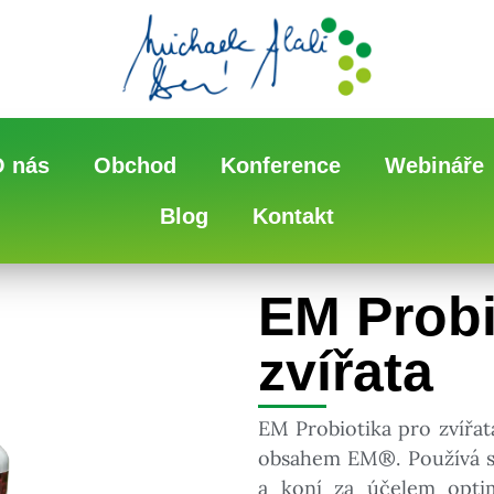
O nás
Obchod
Konference
Webináře
Blog
Kontakt
EM Probi
zvířata
EM Probiotika pro zvířa
obsahem EM®. Používá se
a koní za účelem opti