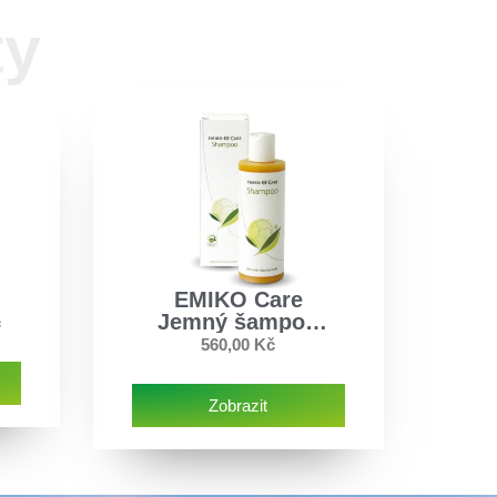
ty
EMIKO Care
Jemný šampon
č
(200 ml)
560,00
Kč
Zobrazit