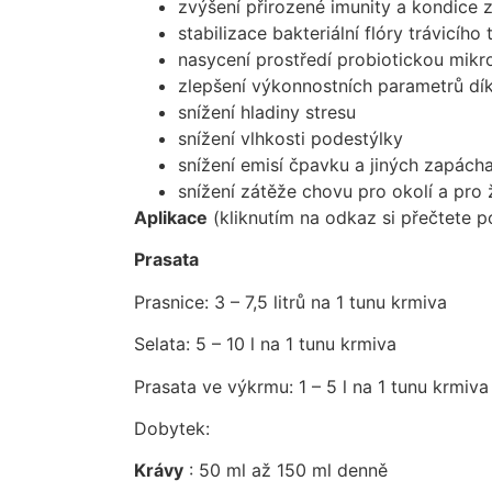
zvýšení přirozené imunity a kondice z
stabilizace bakteriální flóry trávicího 
nasycení prostředí probiotickou mikr
zlepšení výkonnostních parametrů dík
snížení hladiny stresu
snížení vlhkosti podestýlky
snížení emisí čpavku a jiných zapácha
snížení zátěže chovu pro okolí a pro 
Aplikace
(kliknutím na odkaz si přečtete p
Prasata
Prasnice: 3 – 7,5 litrů na 1 tunu krmiva
Selata: 5 – 10 l na 1 tunu krmiva
Prasata ve výkrmu: 1 – 5 l na 1 tunu krmiva
Dobytek:
Krávy
: 50 ml až 150 ml denně