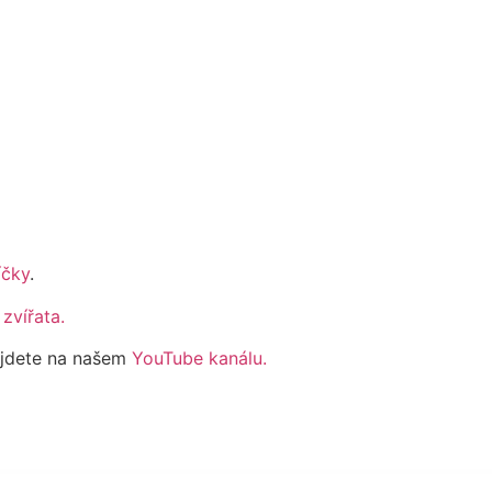
íčky
.
zvířata.
najdete na našem
YouTube kanálu.