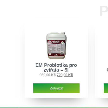
P
EM Probiotika pro
zvířata – 5l
950,00
Kč
720,00
Kč
Zobrazit