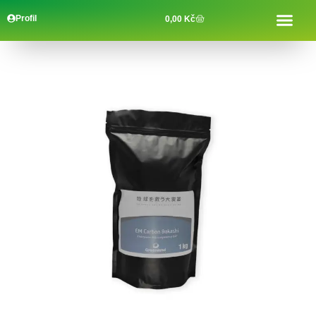
Profil
0,00
Kč