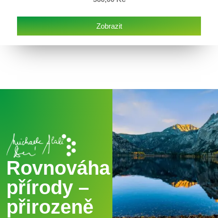
Zobrazit
Rovnováha
přírody –
přirozeně