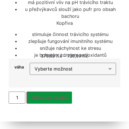
má pozitivní vliv na pH trávicího traktu
u přežvýkavců slouží jako pufr pro obsah
bachoru
Kopřiva
stimuluje činnost trávicího systému
zlepšuje fungování imunitního systému
snižuje náchylnost ke stresu
je bohatým zdrojem antioxidantů
170,00
Kč
–
730,00
Kč
váha
Přidat do košíku