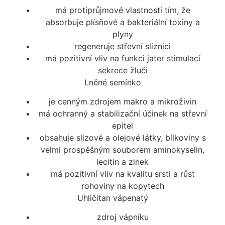
má protiprůjmové vlastnosti tím, že
absorbuje plísňové a bakteriální toxiny a
plyny
regeneruje střevní sliznici
má pozitivní vliv na funkci jater stimulací
sekrece žluči
Lněné semínko
je cenným zdrojem makro a mikroživin
má ochranný a stabilizační účinek na střevní
epitel
obsahuje slizové a olejové látky, bílkoviny s
velmi prospěšným souborem aminokyselin,
lecitin a zinek
má pozitivní vliv na kvalitu srsti a růst
rohoviny na kopytech
Uhličitan vápenatý
zdroj vápníku