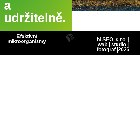
a
udržitelně.
Efektivní
hi SEO, s.r.o. |
mikroorganizmy
web
|
studio
|
fotograf
|2026