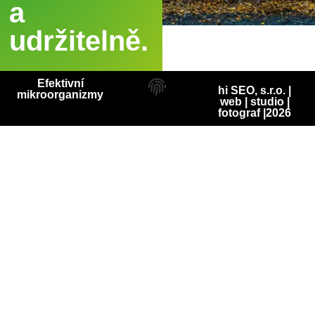
a
udržitelně.
Efektivní
hi SEO, s.r.o. |
mikroorganizmy
web
|
studio
|
fotograf
|2026