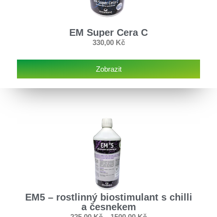
EM Super Cera C
330,00
Kč
Zobrazit
EM5 – rostlinný biostimulant s chilli
a česnekem
225,00
Kč
–
1500,00
Kč