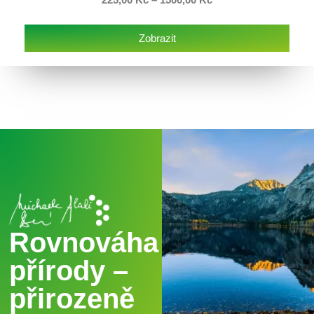
Zobrazit
Rovnováha
přírody –
přirozeně