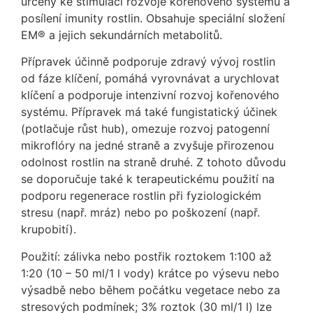
určený ke stimulaci rozvoje kořenového systému a
posílení imunity rostlin. Obsahuje speciální složení
EM® a jejich sekundárních metabolitů.
Přípravek účinně podporuje zdravý vývoj rostlin
od fáze klíčení, pomáhá vyrovnávat a urychlovat
klíčení a podporuje intenzivní rozvoj kořenového
systému. Přípravek má také fungistatický účinek
(potlačuje růst hub), omezuje rozvoj patogenní
mikroflóry na jedné straně a zvyšuje přirozenou
odolnost rostlin na straně druhé. Z tohoto důvodu
se doporučuje také k terapeutickému použití na
podporu regenerace rostlin při fyziologickém
stresu (např. mráz) nebo po poškození (např.
krupobití).
Použití: zálivka nebo postřik roztokem 1:100 až
1:20 (10 – 50 ml/1 l vody) krátce po výsevu nebo
výsadbě nebo během počátku vegetace nebo za
stresových podmínek; 3% roztok (30 ml/1 l) lze