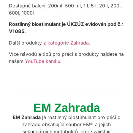
Dostupné balení: 200ml, 500 ml, 1 l, 5 l, 20 l, 200l,
600l, 1000l
Rostlinný biostimulant je ÚKZÚZ evidován pod č.:
V1085.
Další produkty
z kategorie Zahrada.
Více návodů a tipů pro práci s produkty najdete na
našem
YouTube kanálu.
EM Zahrada
EM Zahrada
je rostlinný biostimulant pro péči o
zahradu obsahující soubor EM® a jejich
sekundárních metabolitů, které zajišťují