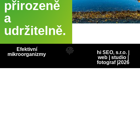
přirozeně
a
udržitelně.
Efektivní
hi SEO, s.r.o. |
mikroorganizmy
web
|
studio
|
fotograf
|2026