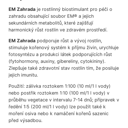
EM Zahrada
je rostlinný biostimulant pro péči o
zahradu obsahující soubor EM® a jejich
sekundárních metabolitů, které zajišťují
harmonický růst rostlin ve zdravém prostředí.
EM Zahrada
podporuje růst a vývoj rostlin,
stimuluje kořenový systém k příjmu živin, urychluje
fotosyntézu a produkci látek podporujících růst
(fytohormony, auxiny, gibereliny, cytokininy).
Zlepšuje také zdravotní stav rostlin tím, že posiluje
jejich imunitu.
Použití: zálivka roztokem 1:100 (10 ml/1 l vody)
nebo postřik roztokem 1:10 (100 ml/1 l vody) v
průběhu vegetace v intervalu 7-14 dnů; přípravek v
ředění 1:5 (200 ml/1 l vody) lze použít také k
moření osiva nebo k namáčení kořenů sazenic
před výsadbou.