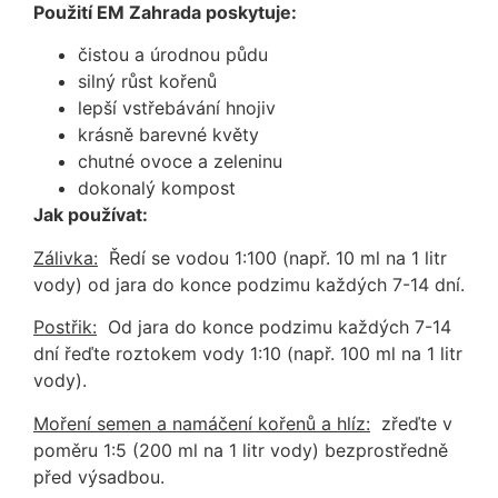
Použití EM Zahrada poskytuje:
čistou a úrodnou půdu
silný růst kořenů
lepší vstřebávání hnojiv
krásně barevné květy
chutné ovoce a zeleninu
dokonalý kompost
Jak používat:
Zálivka:
Ředí se vodou 1:100 (např. 10 ml na 1 litr
vody) od jara do konce podzimu každých 7-14 dní.
Postřik:
Od jara do konce podzimu každých 7-14
dní řeďte roztokem vody 1:10 (např. 100 ml na 1 litr
vody).
Moření semen a namáčení kořenů a hlíz:
zřeďte v
poměru 1:5 (200 ml na 1 litr vody) bezprostředně
před výsadbou.