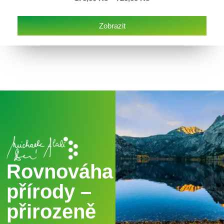
Zobrazit
Rovnováha
přírody –
přirozeně