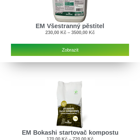
EM Všestranný pěstitel
230,00
Kč
–
3500,00
Kč
Zobrazit
EM Bokashi startovač kompostu
170,00
Kč
–
720,00
Kč