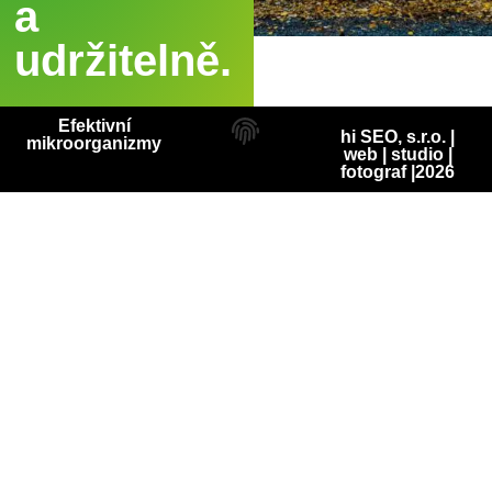
a
udržitelně.
Efektivní
hi SEO, s.r.o. |
mikroorganizmy
web
|
studio
|
fotograf
|2026