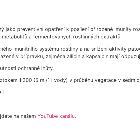
́ jako preventivní opatření k posílení přirozené imunity ro
́ch metabolitů a fermentovaných rostlinných extraktů.
ého imunitního systému rostliny a na snížení aktivity patog
ažené v přípravku, zejména allicin a kapsaicin mají odpuzujíci
nutnosti ochranné lhůty.
 roztokem 1:200 (5 ml/1 l vody) v průběhu vegetace v sedmid
 l
najdete na našem
YouTube kanálu.