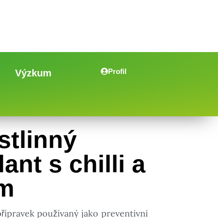
Profil
Výzkum
stlinný
ant s chilli a
m
ípravek používaný jako preventivní