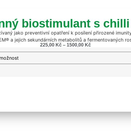
nný biostimulant s chil
vaný jako preventivní opatření k posílení přirozené imuni
í EM® a jejich sekundárních metabolitů a fermentovaných ros
225,00
Kč
–
1500,00
Kč