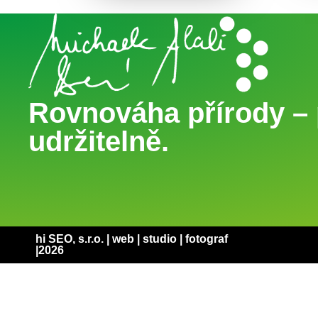
Rovnováha přírody – 
udržitelně.
hi SEO, s.r.o. |
web
|
studio
|
fotograf
|2026