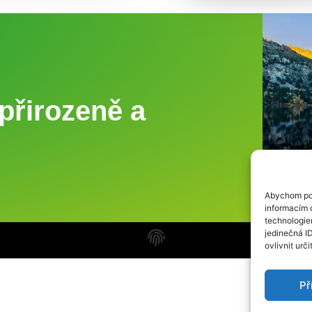
přirozeně a
Abychom pos
informacím o
technologie
jedinečná I
ovlivnit urči
Př