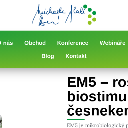
O nás
Obchod
Konference
Webináře
Blog
Kontakt
EM5 – ro
biostimul
česneke
EM5 je mikrobiologický př