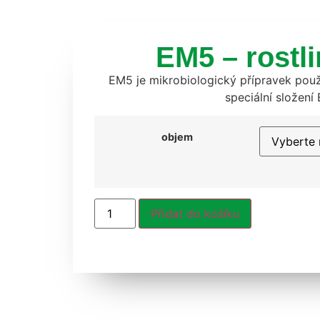
EM5 – rostli
EM5 je mikrobiologický přípravek použí
speciální složen
objem
Přidat do košíku