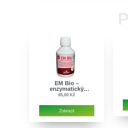
P
EM Bio –
enzymatický
prostředek pro
65,00
Kč
ČOV – 200ml
Zobrazit