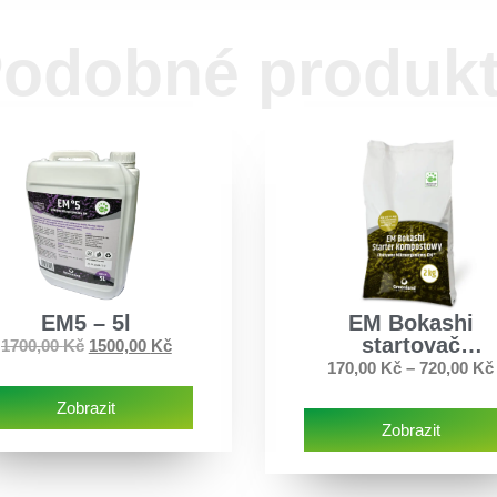
odobné produk
EM5 – 5l
EM Bokashi
startovač
1700,00
Kč
1500,00
Kč
kompostu
170,00
Kč
–
720,00
Kč
Zobrazit
Zobrazit