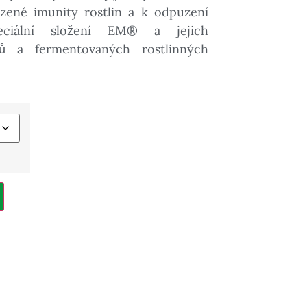
̌irozené imunity rostlin a k odpuzení
eciální složení EM® a jejich
tů a fermentovaných rostlinných