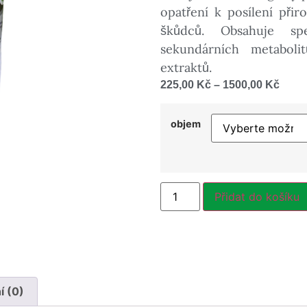
opatření k posílení pr
škůdců. Obsahuje sp
sekundárních metaboli
extraktů.
225,00
Kč
–
1500,00
Kč
objem
Přidat do košíku
 (0)