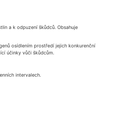
stlin a k odpuzení škůdců. Obsahuje
enů osídlením prostředí jejich konkurenční
́ účinky vůči škůdcům.
enních intervalech.