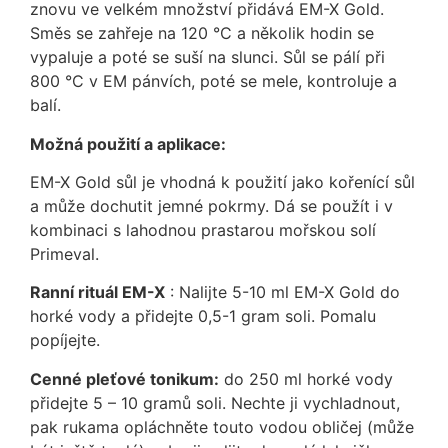
znovu ve velkém množství přidává EM-X Gold.
Směs se zahřeje na 120 °C a několik hodin se
vypaluje a poté se suší na slunci. Sůl se pálí při
800 °C v EM pánvích, poté se mele, kontroluje a
balí.
Možná použití a aplikace:
EM-X Gold sůl je vhodná k použití jako kořenící sůl
a může dochutit jemné pokrmy. Dá se použít i v
kombinaci s lahodnou prastarou mořskou solí
Primeval.
Ranní rituál EM-X
: Nalijte 5-10 ml EM-X Gold do
horké vody a přidejte 0,5-1 gram soli. Pomalu
popíjejte.
Cenné pleťové tonikum:
do 250 ml horké vody
přidejte 5 – 10 gramů soli. Nechte ji vychladnout,
pak rukama opláchněte touto vodou obličej (může