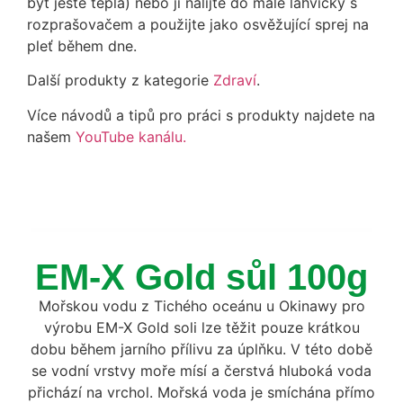
být ještě teplá) nebo ji nalijte do malé lahvičky s
rozprašovačem a použijte jako osvěžující sprej na
pleť během dne.
Další produkty z kategorie
Zdraví
.
Více návodů a tipů pro práci s produkty najdete na
našem
YouTube kanálu.
EM-X Gold sůl 100g
Mořskou vodu z Tichého oceánu u Okinawy pro
výrobu EM-X Gold soli lze těžit pouze krátkou
dobu během jarního přílivu za úplňku. V této době
se vodní vrstvy moře mísí a čerstvá hluboká voda
přichází na vrchol. Mořská voda je smíchána přímo