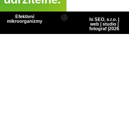
Efektivní
hi SEO, s.r.o. |
mikroorganizmy
web
|
studio
|
fotograf
|2026