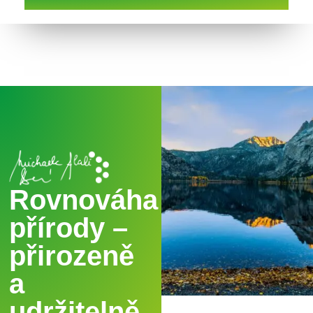
Rovnováha
přírody –
přirozeně
a
udržitelně.