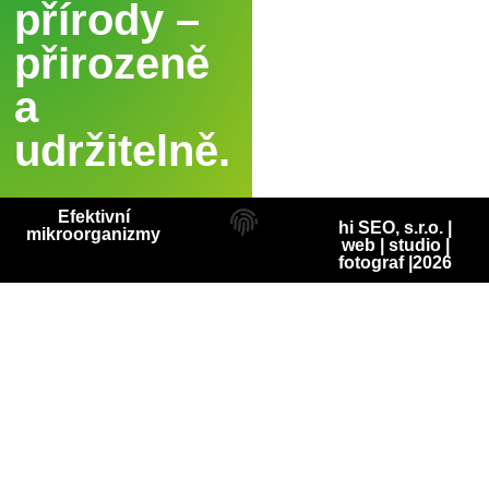
přírody –
přirozeně
a
udržitelně.
Efektivní
hi SEO, s.r.o. |
mikroorganizmy
web
|
studio
|
fotograf
|2026