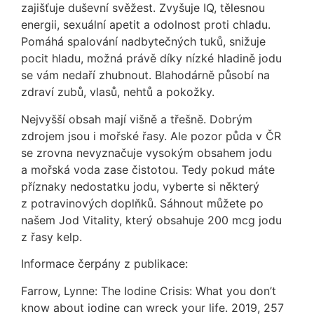
zajišťuje duševní svěžest. Zvyšuje IQ, tělesnou
energii, sexuální apetit a odolnost proti chladu.
Pomáhá spalování nadbytečných tuků, snižuje
pocit hladu, možná právě díky nízké hladině jodu
se vám nedaří zhubnout. Blahodárně působí na
zdraví zubů, vlasů, nehtů a pokožky.
Nejvyšší obsah mají višně a třešně. Dobrým
zdrojem jsou i mořské řasy. Ale pozor půda v ČR
se zrovna nevyznačuje vysokým obsahem jodu
a mořská voda zase čistotou. Tedy pokud máte
příznaky nedostatku jodu, vyberte si některý
z potravinových doplňků. Sáhnout můžete po
našem Jod Vitality, který obsahuje 200 mcg jodu
z řasy kelp.
Informace čerpány z publikace:
Farrow, Lynne: The Iodine Crisis: What you don’t
know about iodine can wreck your life. 2019, 257