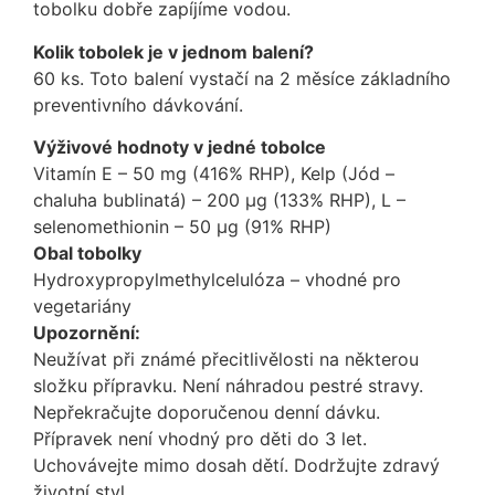
tobolku dobře zapíjíme vodou.
Kolik tobolek je v jednom balení?
60 ks. Toto balení vystačí na 2 měsíce základního
preventivního dávkování.
Výživové hodnoty v jedné tobolce
Vitamín E – 50 mg (416% RHP), Kelp (Jód –
chaluha bublinatá) – 200 μg (133% RHP), L –
selenomethionin – 50 μg (91% RHP)
Obal tobolky
Hydroxypropylmethylcelulóza – vhodné pro
vegetariány
Upozornění:
Neužívat při známé přecitlivělosti na některou
složku přípravku. Není náhradou pestré stravy.
Nepřekračujte doporučenou denní dávku.
Přípravek není vhodný pro děti do 3 let.
Uchovávejte mimo dosah dětí. Dodržujte zdravý
životní styl.