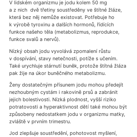
V lidském organizmu je jodu kolem 50 mg
a z nich dvě třetiny soustředěny ve štítné žláze,
která bez něj nemůže existovat. Potřebuje ho
k výrobě tyroxinu a dalších hormonů, řídících
funkce našeho těla (metabolizmus, reprodukce,
funkce svalů a nervů).
Nízký obsah jodu vyvolává zpomalení růstu
v dospívání, stavy netečnosti, potíže s učením.
Také urychluje stárnutí buněk, protože štítná žláza
pak žije na úkor buněčného metabolizmu.
Ženy dostatečným přísunem jodu mohou předejít
nezhoubným cystám i rakovině prsů a zabránit
jejich bolestivosti. Nízká plodnost, vyšší riziko
potratovosti a hyperaktivnost dětí také mohou být
způsobeny nedostatkem jodu v organizmu matky,
zvláště v prvním trimestru.
Jod zlepšuje soustředění, pohotovost myšlení,