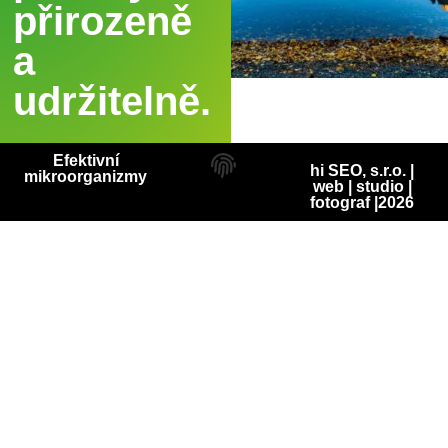
přirozeně
a
udržitelně.
Efektivní
hi SEO, s.r.o. |
mikroorganizmy
web
|
studio
|
fotograf
|2026