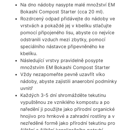
Na dno nádoby nasypte malé množství EM
Bokashi Compost Starter (cca 20 ml).
Rozdrcený odpad přidávejte do nádoby ve
vrstvách a pokaždé jej v kbelíku stlačujte
pomocí připojeného lisu, abyste co nejvíce
odstranili vzduch mezi zbytky, pomocí
speciálního nástavce připevněného ke
kbelíku.
Následující vrstvy pravidelně posypte
množstvím EM Bokashi Compost Starter
Vždy nezapomeňte pevně uzavřít víko
nádoby, abyste zajistili anaerobní podmínky
uvnitř
Každých 3-5 dní shromážděte tekutinu
vypuštěnou ze vzniklého kompostu a po
naředění ji použijte jako přírodní organické
hnojivo pro hrnkové a zahradní rostliny a v
nezředěné formě jako přírodní tekutinu pro
čištění a čištění kanalizačního potrubí.