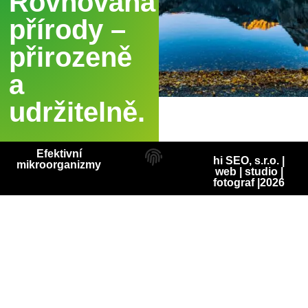
Rovnováha
přírody –
přirozeně
a
udržitelně.
Efektivní
hi SEO, s.r.o. |
mikroorganizmy
web
|
studio
|
fotograf
|2026