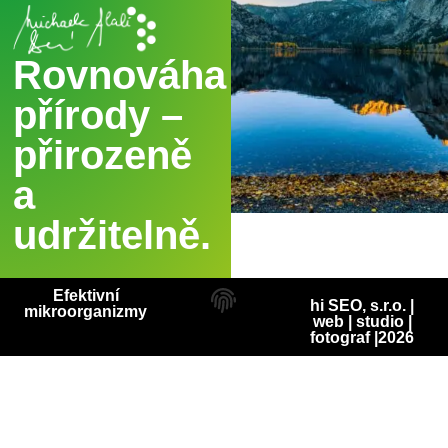
Rovnováha
přírody –
přirozeně
a
udržitelně.
Efektivní
hi SEO, s.r.o. |
mikroorganizmy
web
|
studio
|
fotograf
|2026