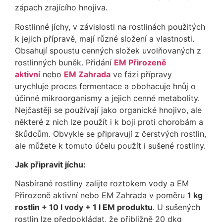
zápach zrajícího hnojiva.
Rostlinné jíchy, v závislosti na rostlinách použitých
k jejich přípravě, mají různé složení a vlastnosti.
Obsahují spoustu cenných složek uvolňovaných z
rostlinných buněk. Přidání
EM Přirozeně
aktivní
nebo
EM Zahrada
ve fázi přípravy
urychluje proces fermentace a obohacuje hnůj o
účinné mikroorganismy a jejich cenné metabolity.
Nejčastěji se používají jako organické hnojivo, ale
některé z nich lze použít i k boji proti chorobám a
škůdcům. Obvykle se připravují z čerstvých rostlin,
ale můžete k tomuto účelu použít i sušené rostliny.
Jak připravit jíchu:
Nasbírané rostliny zalijte roztokem vody a EM
Přirozeně aktivní nebo EM Zahrada v poměru
1 kg
rostlin + 10 l vody + 1 l EM produktu
. U sušených
rostlin lze předpokládat, že přibližně 20 dkg