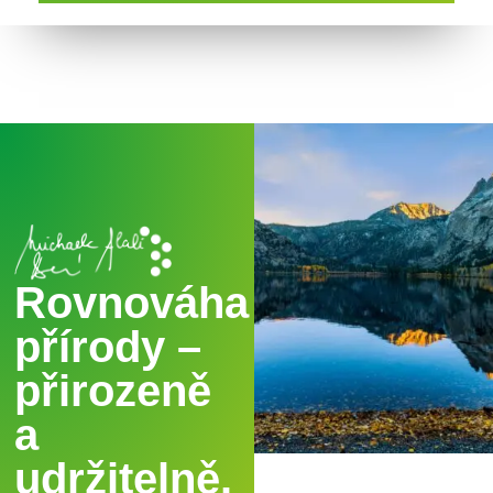
Rovnováha
přírody –
přirozeně
a
udržitelně.