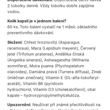
2 tobolky denně. Vždy tobolku dobře zapíjíme
vodou.
Kolik kapslí je v jednom balení?
60 ks. Toto balení vystačí na 1 měsíc základního
preventivního dávkování.
Složení:
Chřest hroznovitý (Asparagus
racemosus), Maca (Lepidium meyenii), Červený
jetel (Trifolium pratense), Andělika čínská
(Angelika sinensis), Ashwagandha (Withania
somnifera), Muira puama (Ptychopelatum
olacoides), Damiána pravá (Turnera diffusa), Zinek
(mléčnan zinečnatý, Vitamin E (DL-alfa-tokoferyl-
acetát), Vitamin B6 (pyridoxin
hydrochlorid, Vitamin D3 (cholekalciferol), obal
kapsle – hydroxypropylmethylcelulóza.
Upozornění:
Neužívat při známé přecitlivělosti na