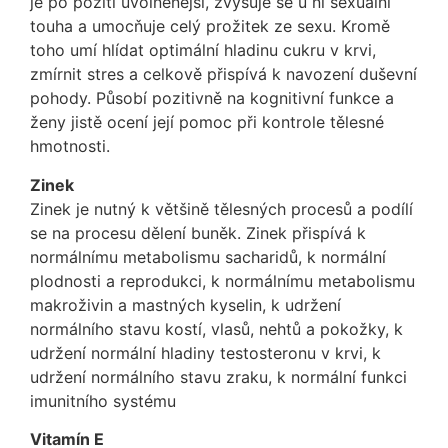
je po požití uvolněnější, zvyšuje se u ní sexuální
touha a umocňuje celý prožitek ze sexu. Kromě
toho umí hlídat optimální hladinu cukru v krvi,
zmírnit stres a celkově přispívá k navození duševní
pohody. Působí pozitivně na kognitivní funkce a
ženy jistě ocení její pomoc při kontrole tělesné
hmotnosti.
Zinek
Zinek je nutný k většině tělesných procesů a podílí
se na procesu dělení buněk. Zinek přispívá k
normálnímu metabolismu sacharidů, k normální
plodnosti a reprodukci, k normálnímu metabolismu
makroživin a mastných kyselin, k udržení
normálního stavu kostí, vlasů, nehtů a pokožky, k
udržení normální hladiny testosteronu v krvi, k
udržení normálního stavu zraku, k normální funkci
imunitního systému
Vitamín E