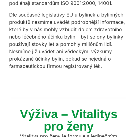
podléhají standardům ISO 9001:2000, 14001.
Dle současné legislativy EU u bylinek a bylinných
produktů nesmíme uvádět podrobnější informace,
které by v nás mohly vzbudit dojem zdravotního
nebo léčebného účinku bylin – byť se ony bylinky
používají stovky let a pomohly miliónům lidí.
Nesmíme již uvádět ani vědeckými výzkumy
prokázané účinky bylin, pokud se nejedná o
farmaceutickou firmou registrovaný lék.
Výživa – Vitalitys
pro ženy
Vitalitys pro ženy je formule s jedinečným