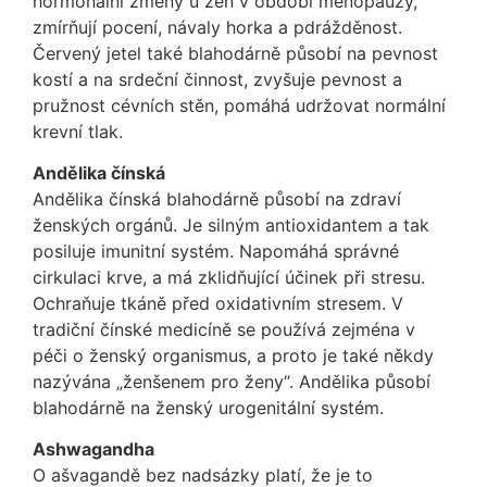
hormonální změny u žen v období menopauzy,
zmírňují pocení, návaly horka a pdrážděnost.
Červený jetel také blahodárně působí na pevnost
kostí a na srdeční činnost, zvyšuje pevnost a
pružnost cévních stěn, pomáhá udržovat normální
krevní tlak.
Andělika čínská
Andělika čínská blahodárně působí na zdraví
ženských orgánů. Je silným antioxidantem a tak
posiluje imunitní systém. Napomáhá správné
cirkulaci krve, a má zklidňující účinek při stresu.
Ochraňuje tkáně před oxidativním stresem. V
tradiční čínské medicíně se používá zejména v
péči o ženský organismus, a proto je také někdy
nazývána „ženšenem pro ženy“. Andělika působí
blahodárně na ženský urogenitální systém.
Ashwagandha
O ašvagandě bez nadsázky platí, že je to