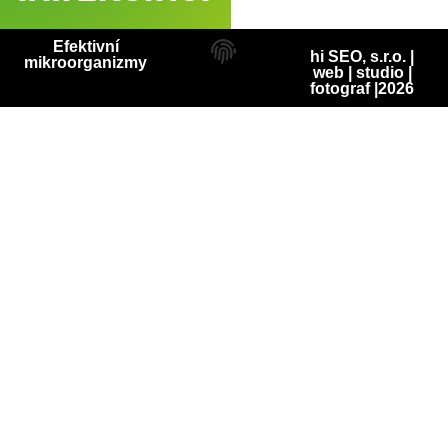
Efektivní
hi SEO, s.r.o. |
mikroorganizmy
web
|
studio
|
fotograf
|2026