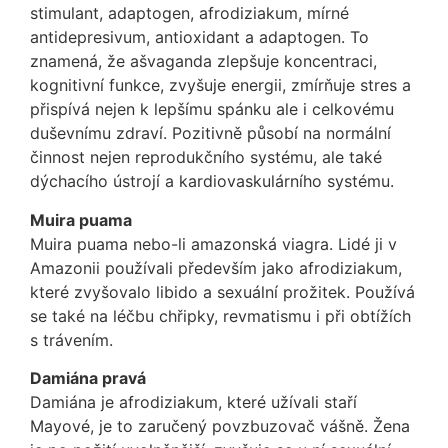
stimulant, adaptogen, afrodiziakum, mírné
antidepresivum, antioxidant a adaptogen. To
znamená, že ašvaganda zlepšuje koncentraci,
kognitivní funkce, zvyšuje energii, zmírňuje stres a
přispívá nejen k lepšímu spánku ale i celkovému
duševnímu zdraví. Pozitivně působí na normální
činnost nejen reprodukčního systému, ale také
dýchacího ústrojí a kardiovaskulárního systému.
Muira puama
Muira puama nebo-li amazonská viagra. Lidé ji v
Amazonii používali především jako afrodiziakum,
které zvyšovalo libido a sexuální prožitek. Používá
se také na léčbu chřipky, revmatismu i při obtížích
s trávením.
Damiána pravá
Damiána je afrodiziakum, které užívali staří
Mayové, je to zaručený povzbuzovač vášně. Žena