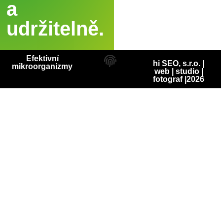
a
udržitelně.
Efektivní
hi SEO, s.r.o. |
mikroorganizmy
web
|
studio
|
fotograf
|2026