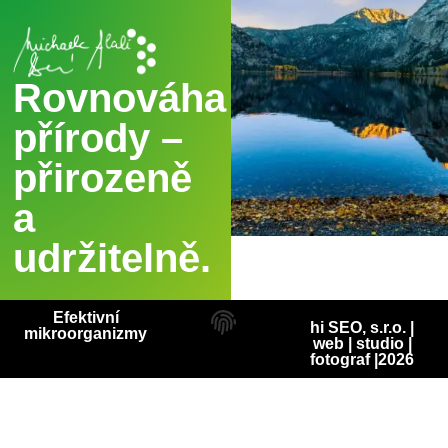
Rovnováha
přírody –
přirozeně
a
udržitelně.
Efektivní
hi SEO, s.r.o. |
mikroorganizmy
web
|
studio
|
fotograf
|2026