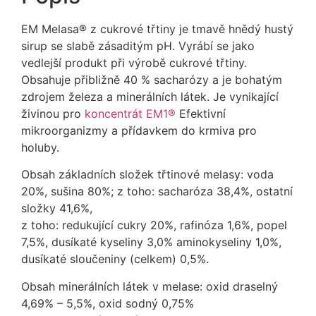
EM Melasa® z cukrové třtiny je tmavě hnědý hustý
sirup se slabě zásaditým pH. Vyrábí se jako
vedlejší produkt při výrobě cukrové třtiny.
Obsahuje přibližně 40 % sacharózy a je bohatým
zdrojem železa a minerálních látek. Je vynikající
živinou pro
koncentrát EM1®
Efektivní
mikroorganizmy a přídavkem do krmiva pro
holuby.
Obsah základních složek třtinové melasy: voda
20%, sušina 80%; z toho: sacharóza 38,4%, ostatní
složky 41,6%,
z toho: redukující cukry 20%, rafinóza 1,6%, popel
7,5%, dusíkaté kyseliny 3,0% aminokyseliny 1,0%,
dusíkaté sloučeniny (celkem) 0,5%.
Obsah minerálních látek v melase: oxid draselný
4,69% – 5,5%, oxid sodný 0,75%