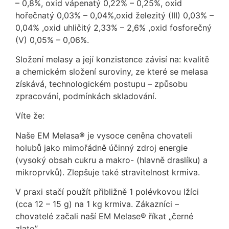
– 0,8%, oxid vápenatý 0,22% – 0,25%, oxid
hořečnatý 0,03% – 0,04%,oxid železitý (III) 0,03% –
0,04% ,oxid uhličitý 2,33% – 2,6% ,oxid fosforečný
(V) 0,05% – 0,06%.
Složení melasy a její konzistence závisí na: kvalitě
a chemickém složení suroviny, ze které se melasa
získává, technologickém postupu – způsobu
zpracování, podmínkách skladování.
Víte že:
Naše EM Melasa® je vysoce ceněna chovateli
holubů jako mimořádně účinný zdroj energie
(vysoký obsah cukru a makro- (hlavně draslíku) a
mikroprvků). Zlepšuje také stravitelnost krmiva.
V praxi stačí použít přibližně 1 polévkovou lžíci
(cca 12 – 15 g) na 1 kg krmiva. Zákazníci –
chovatelé začali naší EM Melase® říkat „černé
zlato”.