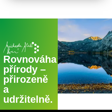
Rovnováha
přírody –
přirozeně
a
udržitelně.