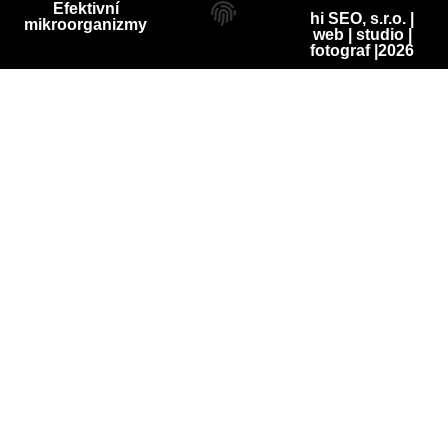
Efektivní
hi SEO, s.r.o. |
mikroorganizmy
web
|
studio
|
fotograf
|2026