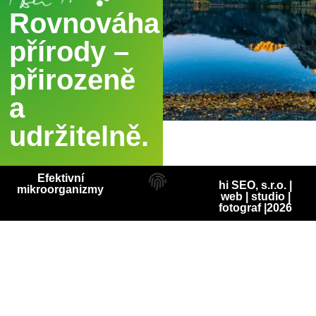
Rovnováha
přírody –
přirozeně
a
udržitelně.
Efektivní
hi SEO, s.r.o. |
mikroorganizmy
web
|
studio
|
fotograf
|2026