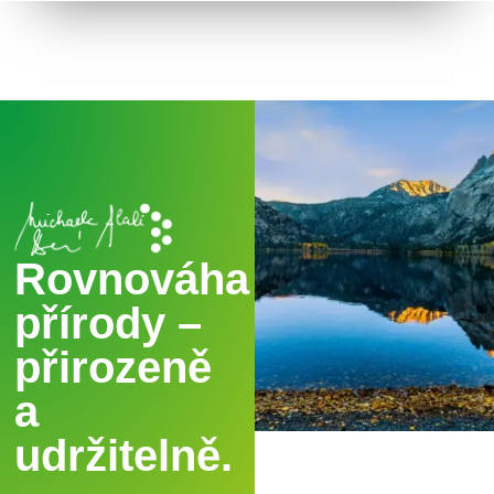
Rovnováha
přírody –
přirozeně
a
udržitelně.