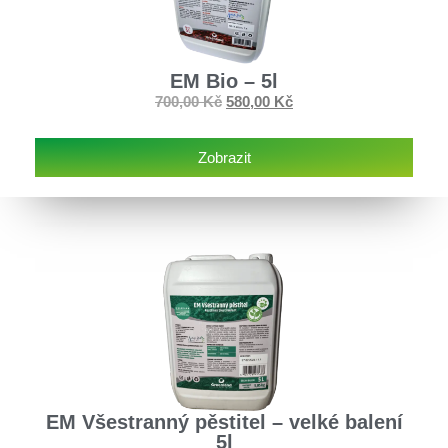
EM Bio – 5l
700,00
Kč
580,00
Kč
Zobrazit
EM Všestranný pěstitel – velké balení
5l