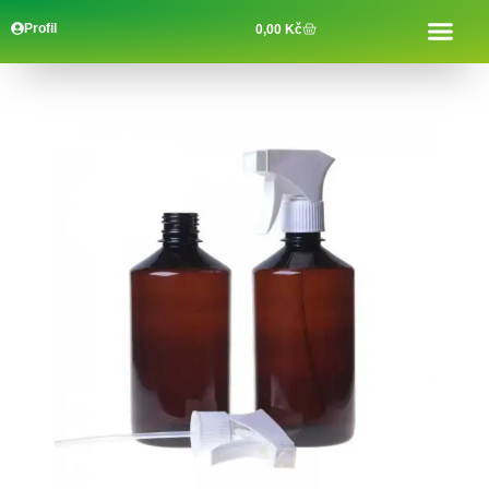
Profil
0,00
Kč