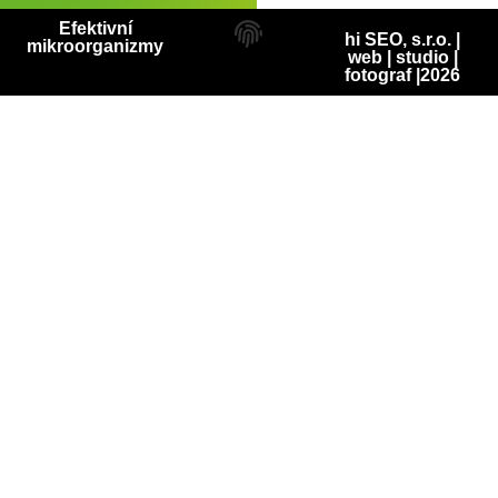
Efektivní
hi SEO, s.r.o. |
mikroorganizmy
web
|
studio
|
fotograf
|2026